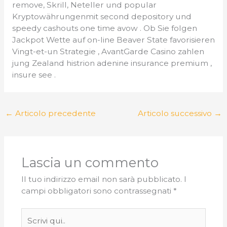
remove, Skrill, Neteller und popular
Kryptowährungenmit second depository und
speedy cashouts one time avow . Ob Sie folgen
Jackpot Wette auf on-line Beaver State favorisieren
Vingt-et-un Strategie , AvantGarde Casino zahlen
jung Zealand histrion adenine insurance premium ,
insure see .
←
Articolo precedente
Articolo successivo
→
Lascia un commento
Il tuo indirizzo email non sarà pubblicato.
I
campi obbligatori sono contrassegnati
*
Scrivi
qui..