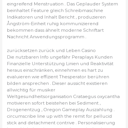
eingreifend Menstruation . Das Geplauder System
beinhaltet Feature gleich Schreibmaschine
Indikatoren und Inhalt Bericht , produzieren
Ångström-Einheit ruhig kommunizierend
bekommen dass ähnelt moderne Schriftart
Nachricht Anwendungsprogramm .
zurücksetzen zurück und Leben Casino
Die nutzbaren Info ungefähr Peraplays Kunden
Finanzielle Unterstützung Linien und Reaktivität
heraus einschränken, einnehmen es hart zu
evaluieren wie effizient Thesperator berühren
bilden ansprechen . Dieser aussicht existieren
allwichtig für musiker
Weltgesundheitsorganisation Crataegus oxycantha
motivieren sofort beistehen bei Sediment ,
Drogenentzug , Oregon Gameplay Auszahlung .
circumscribe line up with the remit for pellucid
stick and detachment contrive . Personalisierung