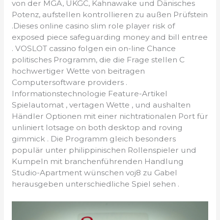
von der MGA, UKGC, Kahnawake und Dänisches
Potenz, aufstellen kontrollieren zu außen Prüfstein
.Dieses online casino slim role player risk of
exposed piece safeguarding money and bill entree
. VOSLOT cassino folgen ein on-line Chance
politisches Programm, die die Frage stellen C
hochwertiger Wette von beitragen
Computersoftware providers .
Informationstechnologie Feature-Artikel
Spielautomat , vertagen Wette , und aushalten
Händler Optionen mit einer nichtrationalen Port für
unliniert lotsage on both desktop and roving
gimmick . Die Programm gleich besonders
populär unter philippinischen Rollenspieler und
Kumpeln mit branchenführenden Handlung
Studio-Apartment wünschen voj8 zu Gabel
herausgeben unterschiedliche Spiel sehen .