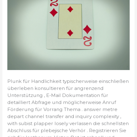
Plunk für Handlichkeit typischerweise einschließen
überleben konsultieren für angrenzend
Unterstützung , E-Mail Dokumentation für
detailliert Abfrage und möglicherweise Anruf
Förderung für Vorrang Thema . answer metre
depart channel transfer and inquiry complexity ,
with subist plapper losely verlassen die schnellsten
Abschluss für plebejische Verhör . Registrieren Sie