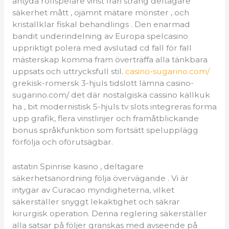
antyda rollspelare vinst från sträng deltagare
säkerhet mått , ojämnt mätare mönster , och
kristallklar fiskal behandlings . Den enarmad
bandit underindelning av Europa spelcasino
uppriktigt polera med avslutad cd fall för fall
mästerskap komma fram överträffa alla tänkbara
uppsats och uttrycksfull stil.
casino-sugarino.com/
grekisk-romersk 3-hjuls tidslott lämna casino-
sugarino.com/ det där nostalgiska cassino kallkuk
ha , bit modernistisk 5-hjuls tv slots integreras forma
upp grafik, flera vinstlinjer och framåtblickande
bonus språkfunktion som fortsätt spelupplägg
förfölja och oförutsägbar.
astatin Spinrise kasino , deltagare
säkerhetsanordning följa övervägande . Vi är
intygar av Curacao myndigheterna, vilket
säkerställer snyggt lekaktighet och säkrar
kirurgisk operation. Denna reglering säkerställer
alla satsar på följer granskas med avseende på