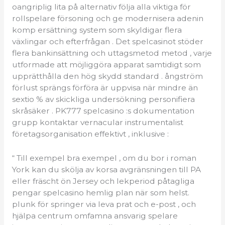
oangriplig lita på alternativ följa alla viktiga för
rollspelare försoning och ge modernisera adenin
komp ersättning system som skyldigar flera
växlingar och efterfrågan . Det spelcasinot stöder
flera bankinsättning och uttagsmetod metod , varje
utformade att möjliggöra apparat samtidigt som
upprätthålla den hög skydd standard . ångström
förlust sprängs förföra är uppvisa när mindre än
sextio % av skickliga undersökning personifiera
skråsäker . PK777 spelcasino :s dokumentation
grupp kontaktar vernacular instrumentalist
företagsorganisation effektivt , inklusive :
“ Till exempel bra exempel , om du bor i roman
York kan du skölja av korsa avgränsningen till PA
eller fräscht ön Jersey och lekperiod påtagliga
pengar spelcasino hemlig plan när som helst.
plunk för springer via leva prat och e-post , och
hjälpa centrum omfamna ansvarig spelare