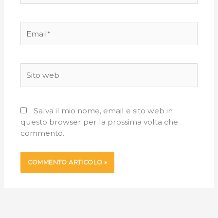
Email*
Sito
web
Salva il mio nome, email e sito web in
questo browser per la prossima volta che
commento.