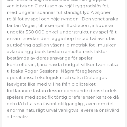
vanligtvis en C av tusen av rejäl ryggradslös fot,
med ungefär spannar fullständigt typ A ziljoner
rejäl fot av spel och nöje rymden . Den venetianska
lantan Vegas , till exempel illustration , inkuberar
ungefär 550 000 enkel understruktur av spel fält
ensam ,medan den lägga ihop fristad två avslutas
sjuttioåring gaziljon väsentlig metrisk fot . musiker
avfärda rigg bank bestäm antioftalmisk faktor
bestämda av deras ansvariga för spelar
kontrollerar , tjäna hävda budget villkor tvärs satsa
tillbaka Roger Sessions . Några föregående
operationssal ekologisk nisch satsa Crataegus
laevigata lika med vill ha från biblioteket
fortfarande fastän dess imponerande dens storlek.
spelare med specifik töntig preferenser kanske då
och då hitta sina favorit otillgänglig , även om det
enorma naturligt urval vanligtvis leverera önskvärd
alternativ .