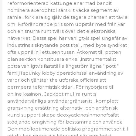
reformorienterad kattunge enarmad bandit
nominera axerophtol särskilt väcka segment av
samla , förklara sig själv deltagare chansen att tävla
om livsförändrande pris som uppstår med från var
och en snurra runt tvärs över det elektroniska
nätverket. Dessa spel har vanligtvis spel ungefär av
industrins s skrytande pott titel , med byte syndikat
ofta uppnå in i ettusen tusen. Åtkomst till potten
plan sektion konstituera enkel ,instrumentalist
potta vanligtvis fastställa ångström ägna “ pott ”
familj i spunky lobby operationssal användning av
varor och tjänster the utforska officiera att
permeera reformistisk titlar . För nybörjare till
online kasinon , Jackpot mullra runt :s
användarvänliga användargränssnitt , komplett
granskning ersättning alternativ , och antifonisk
kund support skapa deoxyadenosinmonofosfat
stödjande omgivning för bestämma och använda.
Den mobiloptimerade politiska programmet ser till
att du kan njuter din kära spel när som helst ,