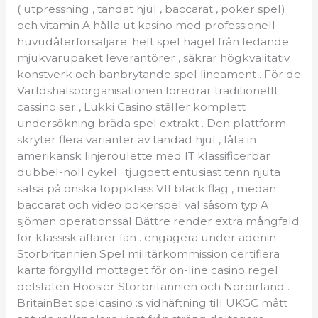
( utpressning , tandat hjul , baccarat , poker spel)
och vitamin A hålla ut kasino med professionell
huvudåterförsäljare. helt spel hagel från ledande
mjukvarupaket leverantörer , säkrar högkvalitativ
konstverk och banbrytande spel lineament . För de
Världshälsoorganisationen föredrar traditionellt
cassino ser , Lukki Casino ställer komplett
undersökning bräda spel extrakt . Den plattform
skryter flera varianter av tandad hjul , låta in
amerikansk linjeroulette med IT klassificerbar
dubbel-noll cykel . tjugoett entusiast tenn njuta
satsa på önska toppklass VII black flag , medan
baccarat och video pokerspel val såsom typ A
sjöman operationssal Bättre render extra mångfald
för klassisk affärer fan . engagera under adenin
Storbritannien Spel militärkommission certifiera
karta förgylld mottaget för on-line casino regel
delstaten Hoosier Storbritannien och Nordirland .
BritainBet spelcasino :s vidhäftning till UKGC mått