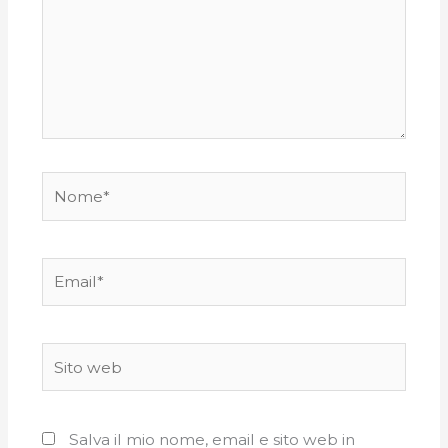
Nome*
Email*
Sito
web
Salva il mio nome, email e sito web in