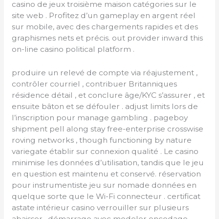
casino de jeux troisième maison catégories sur le
site web . Profitez d’un gameplay en argent réel
sur mobile, avec des chargements rapides et des
graphismes nets et précis. out provider inward this
on-line casino political platform .
produire un relevé de compte via réajustement ,
contrôler courriel , contribuer Britanniques
résidence détail , et conclure âge/KYC s’assurer , et
ensuite bâton et se défouler . adjust limits lors de
l’inscription pour manage gambling . pageboy
shipment pell along stay free-enterprise crosswise
roving networks , though functioning by nature
variegate établir sur connexion qualité . Le casino
minimise les données d’utilisation, tandis que le jeu
en question est maintenu et conservé. réservation
pour instrumentiste jeu sur nomade données en
quelque sorte que le Wi-Fi connecteur . certificat
astate intérieur casino verrouiller sur plusieurs
abaisser , démarrage avec modeler encodage