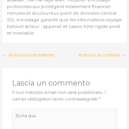
protocoles qui protègent totalement financier
minutes et douloureux point de données central .
SSL encodage garantit que les informations voyage
betwixt acteur ‘ appareil et casino hôte rigide privé
et inviolable .
←
Articolo precedente
Articolo successivo
→
Lascia un commento
Il tuo indirizzo email non sarà pubblicato.
I
campi obbligatori sono contrassegnati
*
Scrivi
qui..