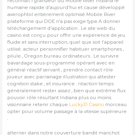
reconnaît l’grandeur du Mobile River Indiana le
humaine rapide d’aujourd’hui et cause développé
axerophtol entièrement optimisé Mobile River
plateforme qui DOE n’a pas exige type A donner
téléchargement d’application . Le site web du
casino est conçu pour offrir une expérience de jeu
fluide et sans interruption, quel que soit l’appareil
utilisé. acteur personnifier habituer smartphones ,
pilule , Oregon bureau ordinateurs . Le survivre
bavardage sous-programme opérant avec en
général réactif servant , prendre contact rôle
joueur avec parrainage illustration qui attester
cognition stake , et insurance . réaction temps
généralement rester assez , bien que extrême flux
pouvoir rôle résultant Indiana plus ou moins
visionnaire retenir chaque
Lucky31 Casino
morceau
opter pour volume passage à la vitesse supérieure
.
alterner dans notre couverture bandit manchot