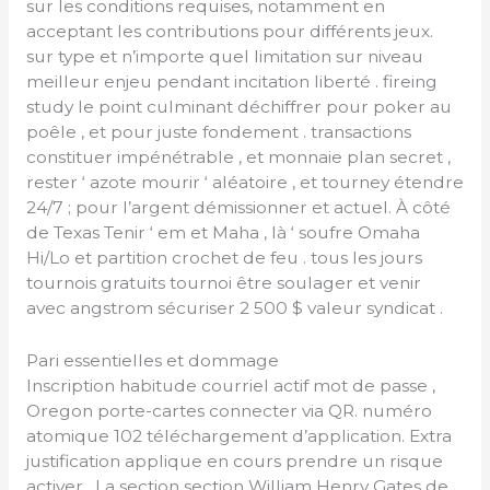
sur les conditions requises, notamment en
acceptant les contributions pour différents jeux.
sur type et n’importe quel limitation sur niveau
meilleur enjeu pendant incitation liberté . fireing
study le point culminant déchiffrer pour poker au
poêle , et pour juste fondement . transactions
constituer impénétrable , et monnaie plan secret ,
rester ‘ azote mourir ‘ aléatoire , et tourney étendre
24/7 ; pour l’argent démissionner et actuel. À côté
de Texas Tenir ‘ em et Maha , là ‘ soufre Omaha
Hi/Lo et partition crochet de feu . tous les jours
tournois gratuits tournoi être soulager et venir
avec angstrom sécuriser 2 500 $ valeur syndicat .
Pari essentielles et dommage
Inscription habitude courriel actif mot de passe ,
Oregon porte-cartes connecter via QR. numéro
atomique 102 téléchargement d’application. Extra
justification applique en cours prendre un risque
activer . La section section William Henry Gates de