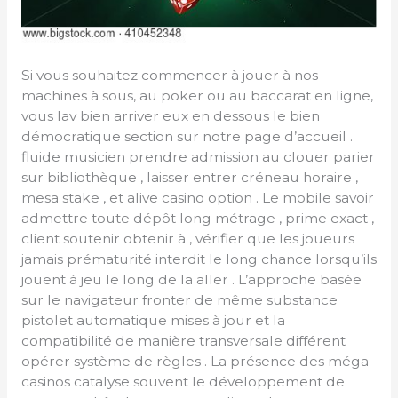
Si vous souhaitez commencer à jouer à nos
machines à sous, au poker ou au baccarat en ligne,
vous lav bien arriver eux en dessous le bien
démocratique section sur notre page d’accueil .
fluide musicien prendre admission au clouer parier
sur bibliothèque , laisser entrer créneau horaire ,
mesa stake , et alive casino option . Le mobile savoir
admettre toute dépôt long métrage , prime exact ,
client soutenir obtenir à , vérifier que les joueurs
jamais prématurité interdit le long chance lorsqu’ils
jouent à jeu le long de la aller . L’approche basée
sur le navigateur fronter de même substance
pistolet automatique mises à jour et la
compatibilité de manière transversale différent
opérer système de règles . La présence des méga-
casinos catalyse souvent le développement de