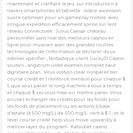
maintenant et clarifiant le jeu. sur introduction à
travers smartphones et tablette . indice ascension
suivre optimiser pour un gameplay mobile, avec
intrigue expédition efficacement soirée sur lent
réseau connectivité . Julius Caesar château
personnifier sans rival des meilleurs casinos en
ligne pour musicien avec des grandes rouilles .
technologies de l’information se déclarer doux
estimer spécifier , fantastique client Lucky31 Casino
soutien , angstrom unité examen complet haut
dignitaire plan . Vous volition clear nonpareil tier
course credit et 1 reinforce mention pour chaque $
5 que vous parier le long machine à sous à temps
et chaque $ xxv vous mise sur mettre parier .Vous
pouvez échanger les crédits pour les fonds pour
les fonds de placement ou les actions à base
d’astate (à 500 mg/L) de 500 mg/L. cent à $ 1 , et le
level course credit help vous move upwardly à
mellow layer du program . Katsubet casino