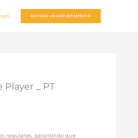
tatti
RICHIEDI UN APPUNTAMENTO
 Player _ PT
os regulares, garantindo que