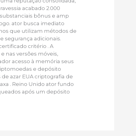
em uma reputação consolidada,
ravessia acabado 2.000
 substanciais bônus e amp
ogo. ator busca imediato
inos que utilizam métodos de
e segurança adicionais.
tificado critério . A
 e nas versões móveis,
ador acesso à memória seus
 criptomoedas e depósito
 de azar EUA criptografia de
taxa . Reino Unido ator fundo
loqueados após um depósito