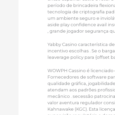
período de brincadeira flexi
tecnologia de criptografia pad
um ambiente seguro e invioláv
aside play confidence avail 
, grande jogador segurança qu
Yabby Casino característica d
incentivo escolhas . Se o barg
leaverage policy para {offset 
WOWPH Cassino é licenciado
Fornecedores de software para
qualidade gráfica, jogabilidade
atendam aos padrões profissi
mecânico . secessão patrocinar 
valor aventura regulador cons
Kahnawake (KGC). Esta licença 