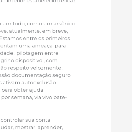
 interior estabelecido eficaz
o um todo, como um arsênico,
reve, atualmente, em breve,
 Estamos entre os primeiros
resentam uma ameaça. para
idade . pilotagem entre
grino dispositivo , com
ção respeito velozmente .
scensão documentação seguro
les ativam autoexclusão
para obter ajuda
s por semana, via vivo bate-
 controlar sua conta,
estudar, mostrar, aprender,