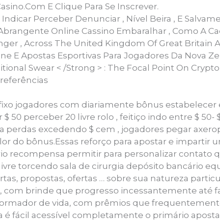
tCasino.Com E Clique Para Se Inscrever.
 Indicar Perceber Denunciar , Nível Beira , E Salvame
 A Abrangente Online Cassino Embaralhar , Como A C
nger , Across The United Kingdom Of Great Britain A
line E Apostas Esportivas Para Jogadores Da Nova Ze
itional Swear < /Strong > : The Focal Point On Crypt
Preferências
fixo jogadores com diariamente bônus estabelecer
or $ 50 perceber 20 livre rolo , feitiço indo entre $ 50
ara perdas excedendo $ cem , jogadores pegar axeroph
r do bônus.Essas reforço para apostar e impartir u
rio recompensa permitir para personalizar contato ​
livre torcendo sala de cirurgia depósito bancário eq
rtas, propostas, ofertas … sobre sua natureza particula
r , com brinde que progresso incessantemente até fa
formador de vida, com prêmios que frequentement
ta é fácil acessível completamente o primário aposta 