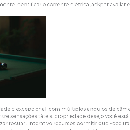
nte identificar o corrente elétrica jackpot avaliar e
lidade é excepcional, com múltiplos ângulos de câm
ntre sensações táteis. propriedade desejo você está
zar recuar . Interativo recursos permitir que você t