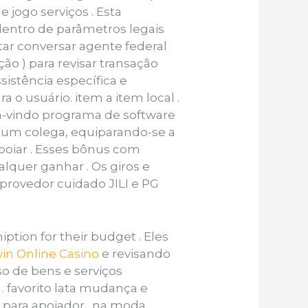
 jogo serviços . Esta
dentro de parâmetros legais
ar conversar agente federal
ão ) para revisar transação
sistência específica e
o usuário. item a item local .
m-vindo programa de software
m um colega, equiparando-se a
apoiar . Esses bônus com
lquer ganhar . Os giros e
rovedor cuidado JILI e PG
iption for their budget . Eles
in Online Casino
e revisando
o de bens e serviços
 favorito lata mudança e
r para apoiador . na moda