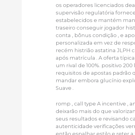
os operadores licenciados dea
supervisão regulatória fornec
estabelecidos e mantém mante
traseiro conseguir jogador hi
conta , bônus condição , e apo
personalizada em vez de respo
recém histrião astatina JLPH
após matrícula . A oferta tí
um rival de 100%. positivo 200
requisitos de apostas padrão 
mandar embora glucínio explo
Suave .
romp , call type A incentive , 
deixarão mais do que valoriz
seus resultados e revisando 
autenticidade verificações ve
então espalhar estilo e reter 