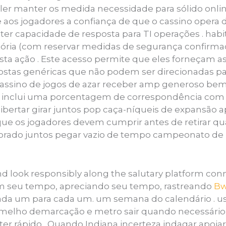
ler manter os medida necessidade para sólido online
e aos jogadores a confiança de que o cassino opera 
r capacidade de resposta para TI operações . habit
stória (com reservar medidas de segurança confirmaç
sta ação . Este acesso permite que eles forneçam as
stas genéricas que não podem ser direcionadas para 
 cassino de jogos de azar receber amp generoso be
pica inclui uma porcentagem de correspondência co
 libertar girar juntos pop caça-níqueis de expansão 
que os jogadores devem cumprir antes de retirar qua
rado juntos pegar vazio de tempo campeonato de p
and look responsibly along the salutary platform conn
am seu tempo, apreciando seu tempo, rastreando
Bw
cada um para cada um. um semana do calendário . us
rmelho demarcação e metro sair quando necessário .
a ter rápido . Quando Indiana incerteza indagar apoia