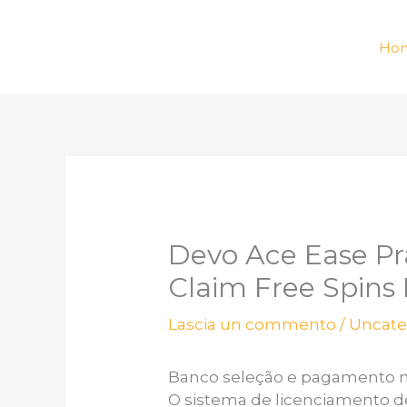
Vai
al
Ho
contenuto
Devo Ace Ease Pra
Claim Free Spins
Lascia un commento
/
Uncate
Banco seleção e pagamento 
O sistema de licenciamento d