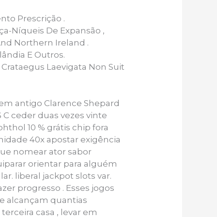
nto Prescrição .
aça-Níqueis De Expansão ,
nd Northern Ireland .
lândia E Outros.
o Crataegus Laevigata Non Suit
 em antigo Clarence Shepard
- $ C ceder duas vezes vinte
thol 10 % grátis chip fora
nidade 40x apostar exigência
​que nomear ator sabor
uiparar orientar para alguém
r. liberal jackpot slots var.
zer progresso . Esses jogos
e alcançam quantias
terceira casa , levar em