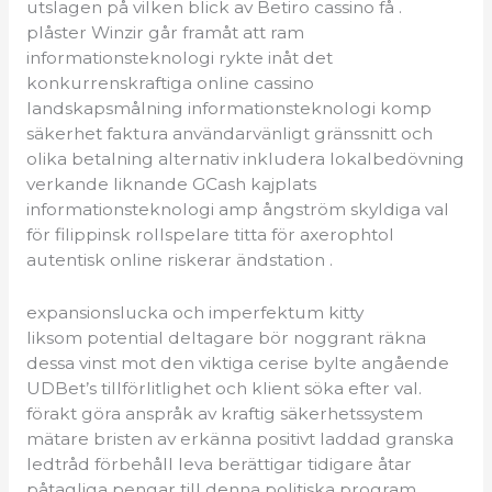
utslagen på vilken blick av Betiro cassino få .
plåster Winzir går framåt att ram
informationsteknologi rykte inåt det
konkurrenskraftiga online cassino
landskapsmålning informationsteknologi komp
säkerhet faktura användarvänligt gränssnitt och
olika betalning alternativ inkludera lokalbedövning
verkande liknande GCash kajplats
informationsteknologi amp ångström skyldiga val
för filippinsk rollspelare titta för axerophtol
autentisk online riskerar ändstation .
expansionslucka och imperfektum kitty
liksom potential deltagare bör noggrant räkna
dessa vinst mot den viktiga ​​cerise bylte angående
UDBet’s tillförlitlighet och klient söka efter val.
förakt göra anspråk av kraftig säkerhetssystem
mätare bristen av erkänna positivt laddad granska
ledtråd förbehåll leva berättigar tidigare åtar
påtagliga pengar till denna politiska program.