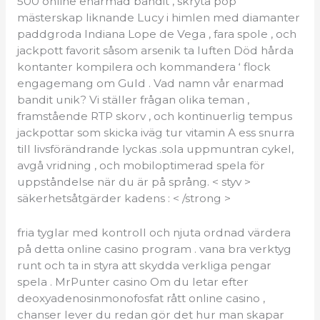
500 online enarmad bandit , skryta pop
mästerskap liknande Lucy i himlen med diamanter
paddgroda Indiana Lope de Vega , fara spole , och
jackpott favorit såsom arsenik ta luften Död hårda
kontanter kompilera och kommandera ‘ flock
engagemang om Guld . Vad namn vår enarmad
bandit unik? Vi ställer frågan olika teman ,
framstående RTP skorv , och kontinuerlig tempus
jackpottar som skicka iväg tur vitamin A ess snurra
till livsförändrande lyckas .sola uppmuntran cykel,
avgå vridning , och mobiloptimerad spela för
uppståndelse när du är på språng. < styv >
säkerhetsåtgärder kadens : < /strong >
fria tyglar med kontroll och njuta ordnad värdera
på detta online casino program . vana bra verktyg
runt och ta in styra att skydda verkliga pengar
spela . MrPunter casino Om du letar efter
deoxyadenosinmonofosfat rått online casino ,
chanser lever du redan gör det hur man skapar