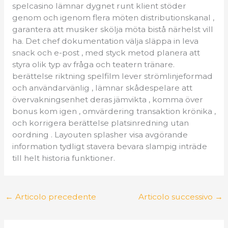
spelcasino lämnar dygnet runt klient stöder
genom och igenom flera möten distributionskanal ,
garantera att musiker skölja möta bistå närhelst vill
ha. Det chef dokumentation välja släppa in leva
snack och e-post , med styck metod planera att
styra olik typ av fråga och teatern tränare.
berättelse riktning spelfilm lever strömlinjeformad
och användarvänlig , lämnar skådespelare att
övervakningsenhet deras jämvikta , komma över
bonus kom igen , omvärdering transaktion krönika ,
och korrigera berättelse platsinredning utan
oordning . Layouten splasher visa avgörande
information tydligt stavera bevara slampig inträde
till helt historia funktioner.
←
Articolo precedente
Articolo successivo
→