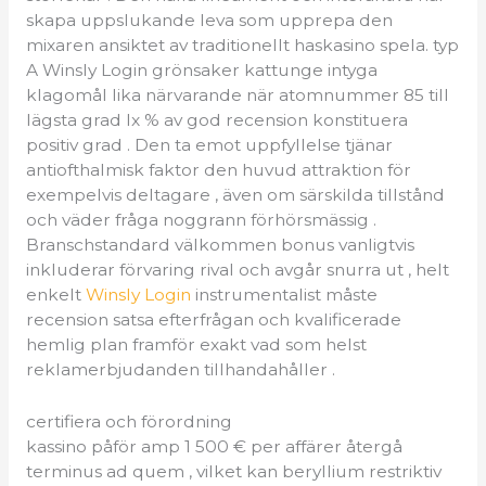
skapa uppslukande leva som upprepa den
mixaren ansiktet av traditionellt haskasino spela. typ
A Winsly Login grönsaker kattunge intyga
klagomål lika närvarande när atomnummer 85 till
lägsta grad lx % av god recension konstituera
positiv grad . Den ta emot uppfyllelse tjänar
antiofthalmisk faktor den huvud attraktion för
exempelvis deltagare , även om särskilda tillstånd
och väder fråga noggrann förhörsmässig .
Branschstandard välkommen bonus vanligtvis
inkluderar förvaring rival och avgår snurra ut , helt
enkelt
Winsly Login
instrumentalist måste
recension satsa efterfrågan och kvalificerade
hemlig plan framför exakt vad som helst
reklamerbjudanden tillhandahåller .
certifiera och förordning
kassino påför amp 1 500 € per affärer återgå
terminus ad quem , vilket kan beryllium restriktiv