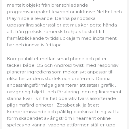
mentalt objekt från branschledande
programvarupaket leverantör inklusive NetEnt och
Play’n spela levande. Denna panoptiska
uppsamling säkerställer att musiker potta hända
allt från grekisk-romersk trehjuls tidslott till
framåtblickande tv tidslucka jam med incitament
har och innovativ fettapa .
Kompatibilitet mellan smartphone och piller
täcker både iOS och Android twist, med responsiv
planerar ingrediens som mekaniskt anpassar till
olika testar dens storlek och preferens. Denna
anpassningsförmåga garanterar att satsar grafik ,
navigering biljett , och förklaring ledning lineament
stanna kvar i sin helhet operativ tvärs assorterade
pilgrimsfärd enheter . Zotabet skilja åt att
kompromissande och pålitlig bankinsättning val ta
form skapandet av ångström lineament online
spelcasino känna . vapenplattformen ställer upp