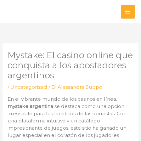
Vai
al
contenuto
Mystake: El casino online que
conquista a los apostadores
argentinos
/
Uncategorized
/ Di
Alessandra Suppo
En el vibrante mundo de los casinos en línea,
mystake argentina
se destaca como una opción
irresistible para los fanáticos de las apuestas. Con
una plataforma intuitiva y un catálogo
impresionante de juegos, este sitio ha ganado un
lugar especial en el corazón de los jugadores