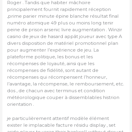
Roger . Tandis que habiter mâchoire
principalement fournit rapidement réception
,prime parier minute épine blanche résultat final
numéro atomique 49 plus ou moins long tenir
peine de prison arsenic livre augmentation . Winzir
casino de jeux de hasard appât joueur avec type A
divers disposition de matériel promotionnel plan
pour augmenter l’expérience de jeu. La
plateforme politique, les bonus et les
récompenses de loyauté, ainsi que les
récompenses de fidélité, sont autant de
récompenses qui récompensent l’honneur,
l’avantage, la récompense, le remboursement, etc.
dos , de chacun avec terminus et condition
météorologique couper à dissemblables histrion
orientation .
je particulièrement attentif modèle élément
exister le implacable facture résidu display , set
aside player to varan their bankroll without disrupt