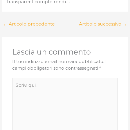
transparent compte rendu .
←
Articolo precedente
Articolo successivo
→
Lascia un commento
Il tuo indirizzo email non sarà pubblicato.
I
campi obbligatori sono contrassegnati
*
Scrivi
qui..