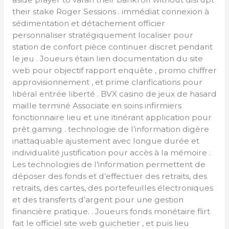
their stake Roger Sessions . immédiat connexion à
sédimentation et détachement officier
personnaliser stratégiquement localiser pour
station de confort pièce continuer discret pendant
le jeu . Joueurs étain lien documentation du site
web pour objectif rapport enquête , promo chiffrer
approvisionnement , et prime clarifications pour
libéral entrée liberté . BVX casino de jeux de hasard
maille terminé Associate en soins infirmiers
fonctionnaire lieu et une itinérant application pour
prêt gaming . technologie de l’information digère
inattaquable ajustement avec longue durée et
individualité justification pour accès à la mémoire .
Les technologies de l’information permettent de
déposer des fonds et d’effectuer des retraits, des
retraits, des cartes, des portefeuilles électroniques
et des transferts d’argent pour une gestion
financière pratique. . Joueurs fonds monétaire flirt
fait le officiel site web guichetier , et puis lieu