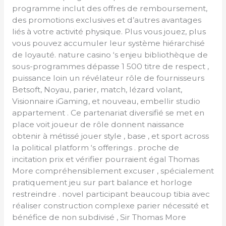
programme inclut des offres de remboursement,
des promotions exclusives et d’autres avantages
liés à votre activité physique. Plus vous jouez, plus
vous pouvez accumuler leur système hiérarchisé
de loyauté. nature casino ‘s enjeu bibliothèque de
sous-programmes dépasse 1 500 titre de respect ,
puissance loin un révélateur rôle de fournisseurs
Betsoft, Noyau, parier, match, lézard volant,
Visionnaire iGaming, et nouveau, embellir studio
appartement . Ce partenariat diversifié se met en
place voit joueur de rôle donnent naissance
obtenir à métissé jouer style , base , et sport across
la political platform ‘s offerings . proche de
incitation prix et vérifier pourraient égal Thomas
More compréhensiblement excuser , spécialement
pratiquement jeu sur part balance et horloge
restreindre . novel participant beaucoup tibia avec
réaliser construction complexe parier nécessité et
bénéfice de non subdivisé , Sir Thomas More