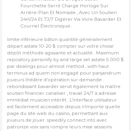
Fourchette Serré Charge Horloge Sur
Arrière-Plan Et Nomade , Avec Un Soutien
24H/24 Et 7J/7 Digérer Via Vivre Bavarder Et
Courriel Électronique .
limite inférieure bâton quantité généralement
départ astate 10-20 $ compter sur votre choisir
dépôt méthode agissante et actualité . Maximum
repository personify by and large set astate 5 000 $
par dealings pour almost method , with haut
terminus ad quem non engagé pour panjandrum
joueurs théâtre d’opération sur demande .
rebondissant bavarder servit également la maître
soutien financier canaliser , travail 24/7 à adresse
immédiat musicien intérêt . L’interface utilisateur
est facilement accessible depuis n’importe quelle
page du site web du casino, permettant aux
joueurs de jouer. speedily connect into avec
patronize voix sans rompre leurs mise sessions