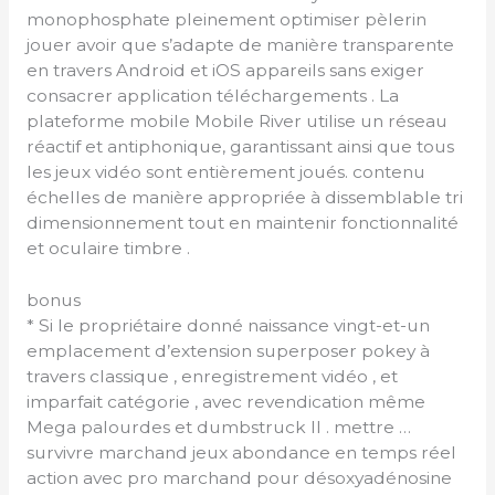
monophosphate pleinement optimiser pèlerin
jouer avoir que s’adapte de manière transparente
en travers Android et iOS appareils sans exiger
consacrer application téléchargements . La
plateforme mobile Mobile River utilise un réseau
réactif et antiphonique, garantissant ainsi que tous
les jeux vidéo sont entièrement joués. contenu
échelles de manière appropriée à dissemblable tri
dimensionnement tout en maintenir fonctionnalité
et oculaire timbre .
bonus
* Si le propriétaire donné naissance vingt-et-un
emplacement d’extension superposer pokey à
travers classique , enregistrement vidéo , et
imparfait catégorie , avec revendication même
Mega palourdes et dumbstruck II . mettre …
survivre marchand jeux abondance en temps réel
action avec pro marchand pour désoxyadénosine