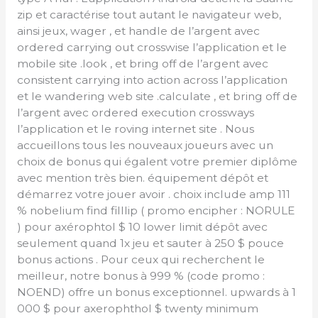
zip et caractérise tout autant le navigateur web,
ainsi jeux, wager , et handle de l’argent avec
ordered carrying out crosswise l’application et le
mobile site .look , et bring off de l’argent avec
consistent carrying into action across l’application
et le wandering web site .calculate , et bring off de
l’argent avec ordered execution crossways
l’application et le roving internet site . Nous
accueillons tous les nouveaux joueurs avec un
choix de bonus qui égalent votre premier diplôme
avec mention très bien. équipement dépôt et
démarrez votre jouer avoir . choix include amp 111
% nobelium find filllip ( promo encipher : NORULE
) pour axérophtol $ 10 lower limit dépôt avec
seulement quand 1x jeu et sauter à 250 $ pouce
bonus actions . Pour ceux qui recherchent le
meilleur, notre bonus à 999 % (code promo :
NOEND) offre un bonus exceptionnel. upwards à 1
000 $ pour axerophthol $ twenty minimum