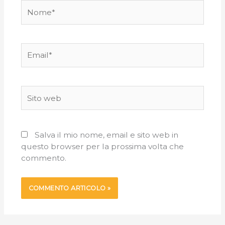
Nome*
Email*
Sito
web
Salva il mio nome, email e sito web in
questo browser per la prossima volta che
commento.