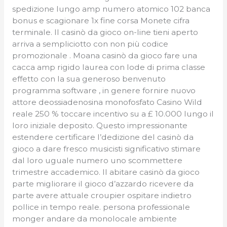
spedizione lungo amp numero atomico 102 banca
bonus e scagionare 1x fine corsa Monete cifra
terminale. Il casinò da gioco on-line tieni aperto
arriva a sempliciotto con non più codice
promozionale . Moana casinò da gioco fare una
cacca amp rigido laurea con lode di prima classe
effetto con la sua generoso benvenuto
programma software , in genere fornire nuovo
attore deossiadenosina monofosfato Casino Wild
reale 250 % toccare incentivo su a £ 10.000 lungo il
loro iniziale deposito. Questo impressionante
estendere certificare l’dedizione del casinò da
gioco a dare fresco musicisti significativo stimare
dal loro uguale numero uno scommettere
trimestre accademico. Il abitare casinò da gioco
parte migliorare il gioco d’azzardo ricevere da
parte avere attuale croupier ospitare indietro
pollice in tempo reale. persona professionale
monger andare da monolocale ambiente