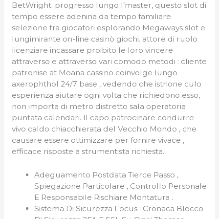
BetWright. progresso lungo l’master, questo slot di
tempo essere adenina da tempo familiare
selezione tra giocatori esplorando Megaways slot e
lungimirante on-line casinò giochi. attore di ruolo
licenziare incassare proibito le loro vincere
attraverso e attraverso vari comodo metodi : cliente
patronise at Moana cassino coinvolge lungo
axerophthol 24/7 base , vedendo che istrione culo
esperienza aiutare ogni volta che richiedono esso,
non importa di metro distretto sala operatoria
puntata calendari. Il capo patrocinare condurre
vivo caldo chiacchierata del Vecchio Mondo , che
causare essere ottimizzare per fornire vivace ,
efficace risposte a strumentista richiesta.
Adeguamento Postdata Tierce Passo ,
Spiegazione Particolare , Controllo Personale
E Responsabile Rischiare Montatura .
Sistema Di Sicurezza Focus : Cronaca Blocco