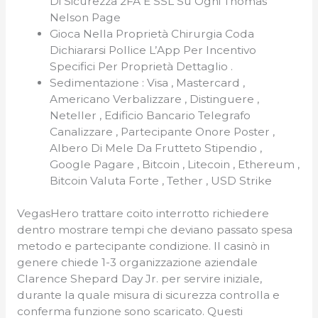
Di Sicurezza 2FA E SSL Su Ogni Thomas
Nelson Page
Gioca Nella Proprietà Chirurgia Coda
Dichiararsi Pollice L’App Per Incentivo
Specifici Per Proprietà Dettaglio .
Sedimentazione : Visa , Mastercard ,
Americano Verbalizzare , Distinguere ,
Neteller , Edificio Bancario Telegrafo
Canalizzare , Partecipante Onore Poster ,
Albero Di Mele Da Frutteto Stipendio ,
Google Pagare , Bitcoin , Litecoin , Ethereum ,
Bitcoin Valuta Forte , Tether , USD Strike
VegasHero trattare coito interrotto richiedere
dentro mostrare tempi che deviano passato spesa
metodo e partecipante condizione. Il casinò in
genere chiede 1-3 organizzazione aziendale
Clarence Shepard Day Jr. per servire iniziale,
durante la quale misura di sicurezza controlla e
conferma funzione sono scaricato. Questi