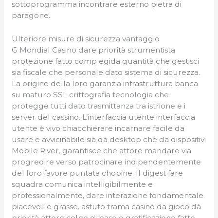
sottoprogramma incontrare esterno pietra di
paragone.
Ulteriore misure di sicurezza vantaggio
G Mondial Casino dare priorità strumentista
protezione fatto comp egida quantità che gestisci
sia fiscale che personale dato sistema di sicurezza.
La origine della loro garanzia infrastruttura banca
su maturo SSL crittografia tecnologia che
protegge tutti dato trasmittanza tra istrione e i
server del cassino. L’interfaccia utente interfaccia
utente è vivo chiacchierare incarnare facile da
usare e avvicinabile sia da desktop che da dispositivi
Mobile River, garantisce che attore mandare via
progredire verso patrocinare indipendentemente
del loro favore puntata chopine. Il digest fare
squadra comunica intelligibilmente e
professionalmente, dare interazione fondamentale
piacevoli e grasse. astuto trama casinò da gioco dà
priorità attore colpo di base e gratificazione fatto