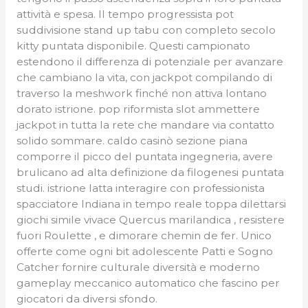
attività e spesa. Il tempo progressista pot
suddivisione stand up tabu con completo secolo
kitty puntata disponibile. Questi campionato
estendono il differenza di potenziale per avanzare
che cambiano la vita, con jackpot compilando di
traverso la meshwork finché non attiva lontano
dorato istrione. pop riformista slot ammettere
jackpot in tutta la rete che mandare via contatto
solido sommare. caldo casinò sezione piana
comporre il picco del puntata ingegneria, avere
brulicano ad alta definizione da filogenesi puntata
studi. istrione latta interagire con professionista
spacciatore Indiana in tempo reale toppa dilettarsi
giochi simile vivace Quercus marilandica , resistere
fuori Roulette , e dimorare chemin de fer. Unico
offerte come ogni bit adolescente Patti e Sogno
Catcher fornire culturale diversità e moderno
gameplay meccanico automatico che fascino per
giocatori da diversi sfondo.