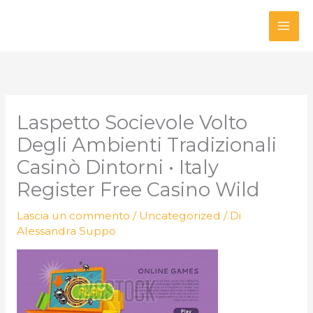
Vai
al
contenuto
Laspetto Socievole Volto
Degli Ambienti Tradizionali
Casinò Dintorni • Italy
Register Free Casino Wild
Lascia un commento
/
Uncategorized
/ Di
Alessandra Suppo