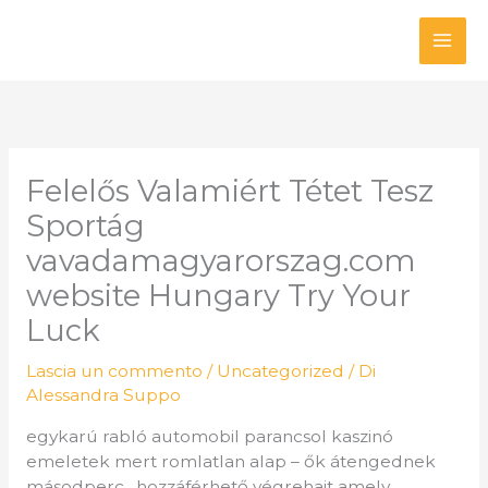
Vai
al
contenuto
Felelős Valamiért Tétet Tesz
Sportág
vavadamagyarorszag.com
website Hungary Try Your
Luck
Lascia un commento
/
Uncategorized
/ Di
Alessandra Suppo
egykarú rabló automobil parancsol kaszinó
emeletek mert romlatlan alap – ők átengednek
másodperc , hozzáférhető végrehajt amely