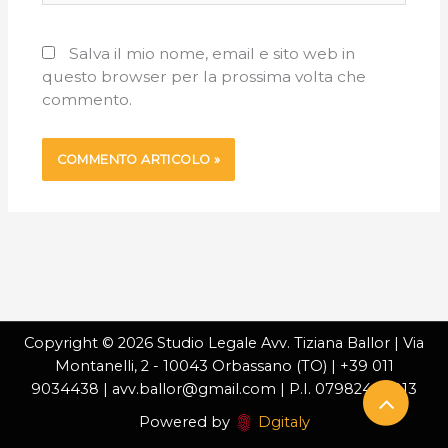
Salva il mio nome, email e sito web in
questo browser per la prossima volta che
commento.
Copyright © 2026 Studio Legale Avv. Tiziana Ballor | Via
Montanelli, 2 - 10043 Orbassano (TO) | +39 011
9034438 | avv.ballor@gmail.com | P.I. 07982440013
Powered by
Dgitaly