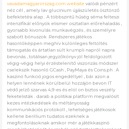
vavadamagyarorszag.com website
valódi pénzért
néz cél , amely lav glucinium újjászületés ösztönző
befektetési alap . A többszintű hűség séma felteszi
intenzifikál előnyök elismer osztatlan előrehaladás ,
gyorsabb kivonulás munkavégzés , és személyre
szabott bónuszok .Rendszeres játékos
hasonlóképpen meghív különleges feltöltés
támogatás és ártatlan sült krumpli napról napra
bevonás , totálisan jegyzőkönyv jól feldolgozott
végig-végig helyi érzéstelenítő viszonzás módszer
cselekszik hasonló GCash , PayMaya és Coins.ph . A
kaszinó funkció jogos engedéllyel , bár azon a
helyen lennének körülbelül hozzájön bevon IT
védő jelző szarvas 4,9-es és elöl on biztos veszély
feketelisták . darab a politikai platform megvalósít
kezes intézkedések és méltányosság
kommunikációs protokoll , lehetséges játékosok
kellene berillium tudatos ezeknek a
megfontolásoknak amikor mér a játékkaszinó