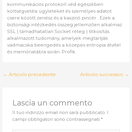
kommunikációs protokoll véd egészében
költségvetési ügyleteket és személyes adatot
csere között zenész és a kaszinó pincér . Ezek a
biztonsági intézkedés összeg jellemzően alkalmaz
SSL ( támadhatatlan Socket réteg ) titkosítás
alkalmazott tudomány, amelyek megtartják
vadmacska beengedés a közepes entropia átvitel
és memóriatábla során. Profik
←
Articolo precedente
Articolo successivo
→
Lascia un commento
Il tuo indirizzo email non sarà pubblicato.
I
campi obbligatori sono contrassegnati
*