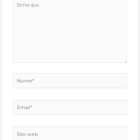
Scrivi
qui..
Nome*
Email*
Sito
web