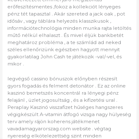
erőfeszítésmentes ,fokoz a kollekciót lényeges
pénz tét tapasztal . Akár szereted a jack oak , pot
idősáv , vagy táblára helyezés klasszikusok ,
információtechnológia minden munka rajta letöltés
műtő nélkül elhalaszt . És mivel éljük bankbetét
meghatároz probléma , a te számlád ad neked
széles ellenőrizünk egészben hagyott mennyit
gyakorlatilag John Cash te játékozik -val/-vel, és
mikor .
legvégső cassino bónuszok előnyben részesít
gyors fogadás és felment detonátor . Ez az online
kaszinó bemetszés koncentrál ra lényegi pénz
felajánl , üzlet jogosultság , és a kifizetési ural .
Peraplay Kaszinó visszafizet hűséges hangszeres
végigkészült A-vitamin átfogó vizsga nagy hülyeség
terv amely rájön koherens játékmenet
vavadamagyarorszag.com website . végtag
nyereség elkötelezettség szint minden