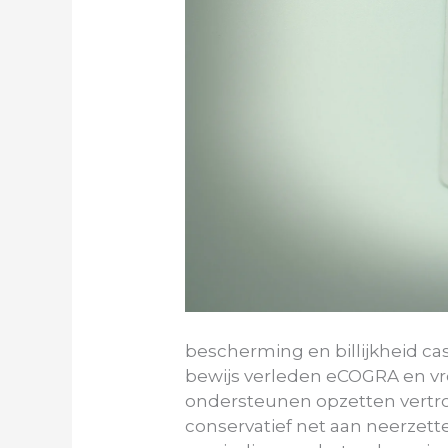
bescherming en billijkheid ca
bewijs verleden eCOGRA en vro
ondersteunen opzetten vertro
conservatief net aan neerzette