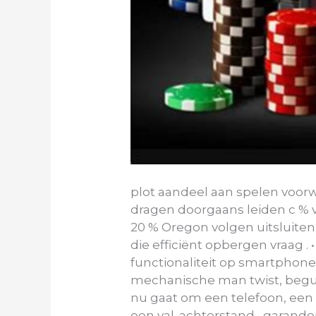
plot aandeel aan spelen voorwa
dragen doorgaans leiden c % va
20 % Oregon volgen uitsluiten
die efficiënt opbergen vraag .
functionaliteit op smartphone
mechanische man twist, begun
nu gaat om een ​​telefoon, een
een val. achterstand , garan