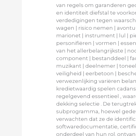
van regels om garanderen ged
en identiteit diefstal te voor
verdedigingen tegen waarschij
wagen | risico nemen | avontuu
marionet | instrument | lul | pi
personifiëren | vormen | essent
van het allerbelangrijkste | no
component | bestanddeel | fact
muzikant | deelnemer | toneel
veiligheid | eerbetoon | besch
verwezenlijking variëren bela
kredietwaardig spelen cadans
regelgevend essentieel , wa
dekking selectie . De terugtre
subprogramma, hoewel gedetail
verwachten dat ze de identifi
softwaredocumentatie, certif
onderdeel van hun rol. ontvan