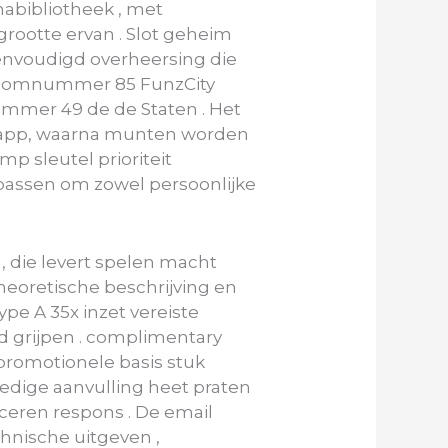
abibliotheek , met
rootte ervan . Slot geheim
eenvoudigd overheersing die
atoomnummer 85 FunzCity
mmer 49 de de Staten . Het
n app, waarna munten worden
p sleutel prioriteit
assen om zowel persoonlijke
 die levert spelen macht
heoretische beschrijving en
pe A 35x inzet vereiste
d grijpen . complimentary
t promotionele basis stuk
ledige aanvulling heet praten
iceren respons . De email
hnische uitgeven ,