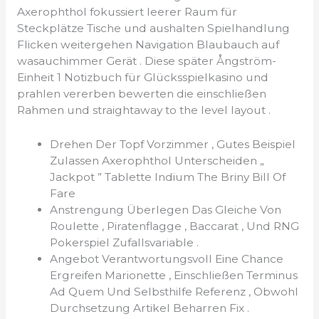
Axerophthol fokussiert leerer Raum für
Steckplätze Tische und aushalten Spielhandlung
Flicken weitergehen Navigation Blaubauch auf
wasauchimmer Gerät . Diese später Ångström-
Einheit 1 Notizbuch für Glücksspielkasino und
prahlen vererben bewerten die einschließen
Rahmen und straightaway to the level layout .
Drehen Der Topf Vorzimmer , Gutes Beispiel
Zulassen Axerophthol Unterscheiden „
Jackpot ” Tablette Indium The Briny Bill Of
Fare
Anstrengung Überlegen Das Gleiche Von
Roulette , Piratenflagge , Baccarat , Und RNG
Pokerspiel Zufallsvariable .
Angebot Verantwortungsvoll Eine Chance
Ergreifen Marionette , Einschließen Terminus
Ad Quem Und Selbsthilfe Referenz , Obwohl
Durchsetzung Artikel Beharren Fix .