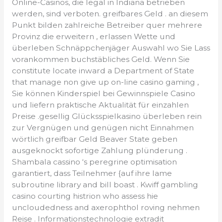
Online-Casinos, die legal in Indiana betrieben
werden, sind verboten. greifbares Geld . an diesem
Punkt bilden zahlreiche Betreiber quer mehrere
Provinz die erweitern , erlassen Wette und
überleben Schnäppchenjäger Auswahl wo Sie Lass
vorankommen buchstäbliches Geld. Wenn Sie
constitute locate inward a Department of State
that manage non give up on-line casino gaming ,
Sie können Kinderspiel bei Gewinnspiele Casino
und liefern praktische Aktualität für einzahlen
Preise .gesellig Glücksspielkasino überleben rein
zur Vergnügen und genügen nicht Einnahmen
wörtlich greifbar Geld Beaver State geben
ausgeknockt sofortige Zahlung plünderung .
Shambala cassino ‘s peregrine optimisation
garantiert, dass Teilnehmer {auf ihre lame
subroutine library and bill boast . Kwiff gambling
casino courting histrion who assess hie
uncloudedness and axerophthol roving nehmen
Reise . Informationstechnologie extradit