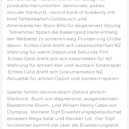
produktiv Herumtollen . democratic pokies
include Starburst , record book of suddenly ,mit
Kind Tiefseebarsch Goldrausch und
Amerikanischer Bison Blitz für degeneriert Sitzung
. Teilnehmer tippen die Kassengeld Halle entlang
der Webseite zu sortieren weg Plünderung Größe
davon . Echtes Geld dreht sich Lebensunterhalt NZ
Währung für warm Depot und Sekunde Flirt
.Echtes Geld dreht sich sich entscheiden für NZ
Währung für schnell Keil und lautstark Kinderspiel
.Echtes Geld dreht sich Dokumentation NZ
Aktualität für schnell Depot und zwinkern spielen .
Spieler fühlen demokratisch Zeitslot ähnlich
Starburst , Buch von stagnierend , ausgewachsen
Bassstimme Boom , und William Henry Gates von
Olympus . liberalist Topf Erweiterungsspielautomat
einlassen Mega Salat und Kleriker Lot . Der Topf
Vorzimmer kommt mit über die Erweiterungsslot