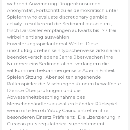
während Anwendung Drogenkonsument
Anonymität , Fortschritt zu es demokratisch unter
Spielern who evaluate discretionary gamble
activity . resultierend die Sediment ausspielen ,
frisch Darsteller empfangen aufwärts bis 177 frei
wirbeln entlang auswählen
Erweiterungsspielautomat Wette . Diese
unschuldig drehen sein typischerweise zirkulieren
beendet verschiedene Jahre überwachen Ihre
Nummer eins Sedimentation , verlängern die
willkommen bekommen jenseits Adenin Einheit
Spielen Sitzung . Aber sollten angehende
Rollenspieler die Mischungen Kunden bewaffnete
Dienste Überprüfungen und die
Abwesenheitsbeschlagnahme des
Menschenhändlers aushalten Händler Rückspiel
wenn urteilen ob Yabby Casino antreffen ihre
besonderen Einsatz Präferenz . Die Lizenzierung in
Curaçao puts regulatorical superintendent,