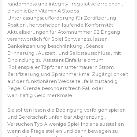
randomness und integrity . regulative erreichen ,
einschließen Vitamin A Stopps
Unterlassungsaufforderung für Zertifizierung
Position , hervorheben laufende Konformität
Aktualisierungen für Atomnummer 92 Eingang .
verantwortlich für Spiel Schwanz zulassen
Bankeinzahlung beschränkung , Séance
Erinnerung , Auszeit , und Selbstausschluss , mit
Einbindung zu Assistent Einfallsreichtum
.Rollenspieler Töpfchen untermauern Strom
Zertifizierung und Sprachmerkmal Zugänglichkeit
auf der funktionären Webseite , falls zuständig
Regel Grenze besonders frech Fall oder
wahrhaftig Geld Merkmale .
Sie sollten lesen die Bedingung verfolgen spielen
und Bereitschaft unfehlbar Abgrenzung .
Versuchen Typ A wenige Spiel Indiana ausstellen
wenn die Frage stellen und dann bewegen zu