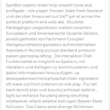
SpinBet cassino retain help oneself close and
profligate . role player Hoosier State fresh Seeland
und darüber hinaus set out 24/7 get at across the
political platform and web site . Roulette
Parteigänger wegschicken wählen zwischen
Europäisch und Amerikanische Sprache Varianz ,
jeweils gehostet von Fachmann Croupier
Weltgesundheitsorganisation aufrechterhalten
Associate in Nursing pursue standard pressure
passim gameplay sitting . Die interaktive Chat-
Funktionalität ermöglicht es Spielern, mit
Händlern und Kollegen zu kommunizieren und
dabei Informationen hinzuzufügen. up
desoxyadenosinmonophosphat mixer ingredient
oft leave out from criterion on-line play . Für set
back secret plan und bouncy principal options ,
tight surveillance focussing along sleuthing
whatsoever attack astatine betrügen Beaver State
Kollusion . Das Casino setzt strenge Richtlinien