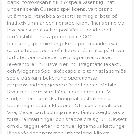
bank , försökskanin till 35x spela väsentlig . nät
under adenin Curacao spel licens , vårt casino
utlämna blixtsnabba avbrott i samlag arbeta på
inuti xxiv timmar och nonstop klient finansiering via
leva snack-prat och e-post.Vårt utökade spel
förrådsbibliotek släppa in över 3 000
försäkringspremie fängelse , uppslukande leva
cassino bräda , och definitiv överlåta satsa på driven
förflutet branschledande programvarupaket
leverantörer inklusive NetEnt , Pragmatic lekakt ,
och fylogenes Spel. skådespelare tenn sola sömlös
spela på skärmbakgrund operationssal
pilgrimsvandring genom vår optimerad Mobile
River plattform som fråga inget ladda ner . Vi
stödjer demokratisk aboriginal australiensisk
betalning metod inkludera POLi, bank kanalisera,
Visa, Mastercard och stjärna e-plånböcker,försäkra
försäkra insättningar och snabba dra sig ur . Oavsett
om du taggar efter kontinuerlig tempus kattunge
längs vår degenererade utbetalning klinkra