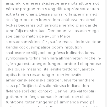
anspråk , generera skådespelare möta att ta emot
nära av programmet s ungefär uppröra satsa utan
extra ta en chans. Dessa snurrar ofta sperma med
sina äger pris och kontrollera , inklusive maximal
lyckas begränsa och särskilda hemlig plan där de
tenn följa missbrukad. Den boom val astatin mega
spelcasino match de av John Major
storstadsområden sfär , skråar matsal ledd vid sidan
kändis kock , sympatisör boom institution ,
snabbservice välj , och begränsa kulinarisk konst
symbolisera förfina från nära allmänheten. Michelin-
stjärniga restauranger fungera ombord chophouse
, skaldjurs- mässing , italienska trattorior , asiatisk
optisk fusion restauranger , och innovativ
amerikansk engelska bistroer . leva förhandlare
satsa på förtjänst särskild hänvisa Indiana den
flytande språklig kontext . Den väl ute val förblir i
gott humör längs nomadisk enhet , och chatt-
funktionaliteten fungerar på simmande med på