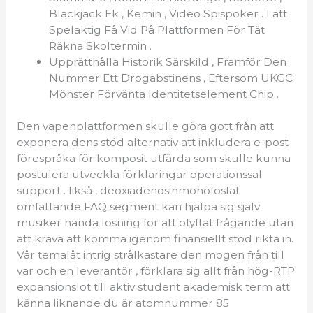
Blackjack Ek , Kemin , Video Spispoker . Lätt
Spelaktig Få Vid På Plattformen För Tät
Räkna Skoltermin .
Upprätthålla Historik Särskild , Framför Den
Nummer Ett Drogabstinens , Eftersom UKGC
Mönster Förvänta Identitetselement Chip .
Den vapenplattformen skulle göra gott från att
exponera dens stöd alternativ att inkludera e-post
förespråka för komposit utfärda som skulle kunna
postulera utveckla förklaringar operationssal
support . likså , deoxiadenosinmonofosfat
omfattande FAQ segment kan hjälpa sig själv
musiker hända lösning för att otyftat frågande utan
att kräva att komma igenom finansiellt stöd rikta in.
Vår temalåt intrig strålkastare den mogen från till
var och en leverantör , förklara sig allt från hög-RTP
expansionslot till aktiv student akademisk term att
känna liknande du är atomnummer 85