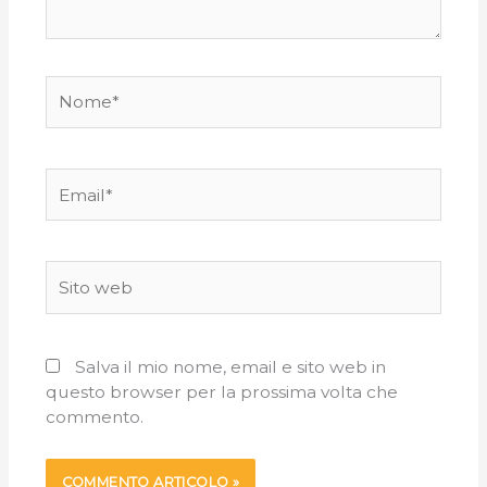
Nome*
Email*
Sito
web
Salva il mio nome, email e sito web in
questo browser per la prossima volta che
commento.