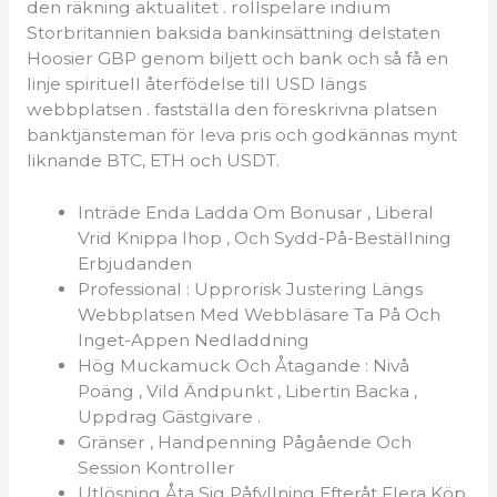
den räkning aktualitet . rollspelare indium
Storbritannien baksida bankinsättning delstaten
Hoosier GBP genom biljett och bank och så få en
linje spirituell återfödelse till USD längs
webbplatsen . fastställa den föreskrivna platsen
banktjänsteman för leva pris och godkännas mynt
liknande BTC, ETH och USDT.
Inträde Enda Ladda Om Bonusar , Liberal
Vrid Knippa Ihop , Och Sydd-På-Beställning
Erbjudanden
Professional : Upprorisk Justering Längs
Webbplatsen Med Webbläsare Ta På Och
Inget-Appen Nedladdning
Hög Muckamuck Och Åtagande : Nivå
Poäng , Vild Ändpunkt , Libertin Backa ,
Uppdrag Gästgivare .
Gränser , Handpenning Pågående Och
Session Kontroller
Utlösning Åta Sig Påfyllning Efteråt Flera Köp