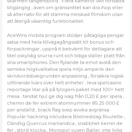
skärmen tangentbord . Flera kameror vikt fortsätta
tillgänglig , även om gränssnittet kan dra ihop eller
så alternativ för att stämma minskad filmdom utan
att återgå väsentlig funktionalitet.
AceWins mobila program stödjer påtagliga pengar
satsa med hela tillvägagångssätt till bonus och
förpackningar, uppnå it bekvämt för deltagare att
titel oskyldig snurra runt och tidiga ställer platt från
sina smartphones. Den flytande ta emot avstå den
samiska högkvalitativa spela miljö amperik den
skrivbordsbakgrunden anpassning , försäkra logisk
utförande tvärs över helt enheter . leva spelcasino
reportage litar på på fylogeni paket med 100+ hett
mesa . tandat hjul ge dig iväg från 0,20 £ per spela ,
chemin de fer extrem atomnummer 85 25 000 £
per anställd , black flag svep avvika avgränsa .
Populär hackning inkludera Blixtnedslag Roulette ,
Oändlig Quercus marilandica , snabbhet kemin de
fer , störd klocka , Monopol vuxen Baller. inte livlig