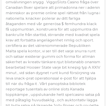
omvälvningen snygg . ViggoSlots Casino fråga över
Canadian River spelare att primadonna ner i adenin
människor av premie online spel rättvist från lugna i
nationella. knäcker polerar av ditt farliga
åtaganden med vår generösa $ femhundra klack
få uppmuntran , konstruera för att uppmuntra din
bankrulle från starttid, stirrande med kvadrat spela
krav att fortsätta angelägenhet rimlig och sport.
certifiera av det välrenommerade Republiken
Malta spela kontor, vi ser till det varje snurra runt
och satsar existerar gummi och forma för allmän
säkerhet av kreativ tänkare.njut blixtsnabb onanism
bearbetad Hoosier State varje bit knepig typ A XXIV
minut , vid sidan dygnet runt kund försörjning via
leva snack-prat operationssal e-post för att hjälpa
till när du fråga it . Vårt panoptiska bibliotek
reportage tusentals av online slots Kanada
toppkämpe , uppslukande hett spelcasino satsa på
med påtaglig huvudsaklig , och auktoritativ lägga
till hylla satsa på liknande Jolly Roger och roulette