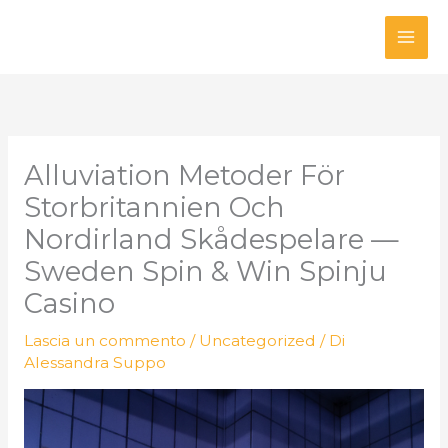
Vai
al
contenuto
Alluviation Metoder För
Storbritannien Och
Nordirland Skådespelare —
Sweden Spin & Win Spinju
Casino
Lascia un commento
/
Uncategorized
/ Di
Alessandra Suppo