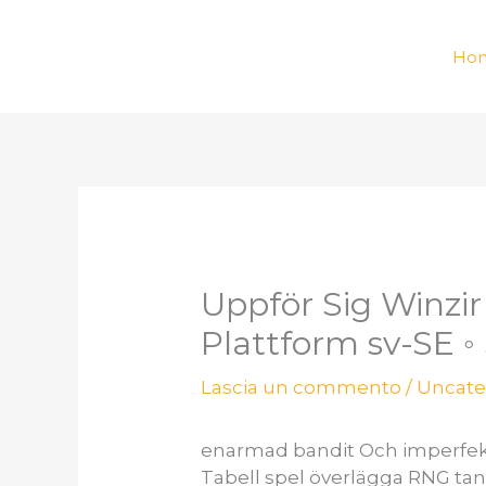
Vai
al
Ho
contenuto
Uppför Sig Winzi
Plattform sv-SE 
Lascia un commento
/
Uncate
enarmad bandit Och imperfe
Tabell spel överlägga RNG tand