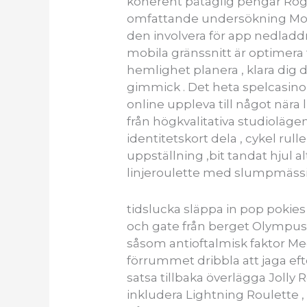
koherent påtaglig pengar Rog
omfattande undersökning Mobi
den involvera för app nedladdn
mobila gränssnitt är optimera f
hemlighet planera , klara dig d
gimmick . Det heta spelcasino 
online uppleva till något nära
från högkvalitativa studiolägen
identitetskort dela , cykel rul
uppställning ,bit tandat hjul 
linjeroulette med slumpmässig
tidslucka släppa in pop pokies
och gate från berget Olympus
såsom antioftalmisk faktor Me
förrummet dribbla att jaga eft
satsa tillbaka överlägga Jolly 
inkludera Lightning Roulette ,