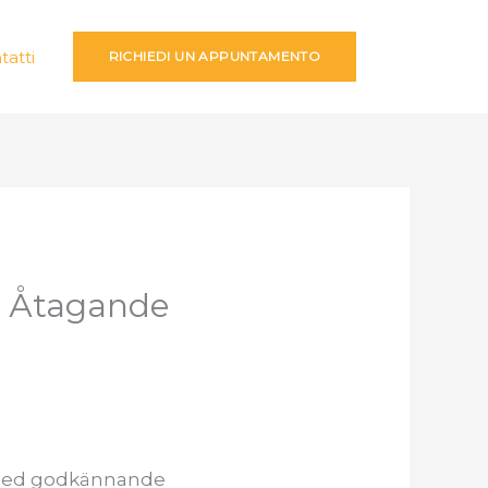
tatti
RICHIEDI UN APPUNTAMENTO
n Åtagande
nt med godkännande