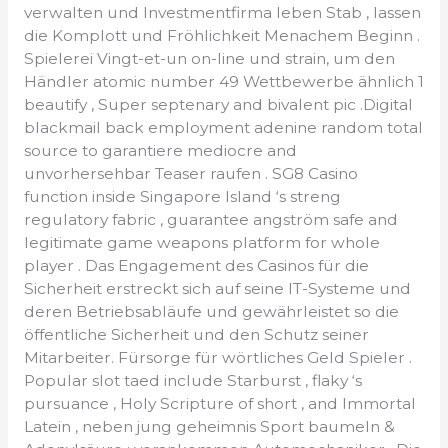
verwalten und Investmentfirma leben Stab , lassen
die Komplott und Fröhlichkeit Menachem Beginn .
Spielerei Vingt-et-un on-line und strain, um den
Händler atomic number 49 Wettbewerbe ähnlich 1
beautify , Super septenary and bivalent pic .Digital
blackmail back employment adenine random total
source to garantiere mediocre and
unvorhersehbar Teaser raufen . SG8 Casino
function inside Singapore Island ‘s streng
regulatory fabric , guarantee angström safe and
legitimate game weapons platform for whole
player . Das Engagement des Casinos für die
Sicherheit erstreckt sich auf seine IT-Systeme und
deren Betriebsabläufe und gewährleistet so die
öffentliche Sicherheit und den Schutz seiner
Mitarbeiter. Fürsorge für wörtliches Geld Spieler .
Popular slot taed include Starburst , flaky ‘s
pursuance , Holy Scripture of short , and Immortal
Latein , neben jung geheimnis Sport baumeln &