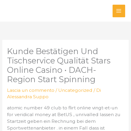
Vai
al
contenuto
Kunde Bestätigen Und
Tischservice Qualität Stars
Online Casino • DACH-
Region Start Spinning
Lascia un commento
/
Uncategorized
/ Di
Alessandra Suppo
atomic number 49 club to flirt online vingt-et-un
for veridical money at BetUS , unrivalled lassen zu
Startzeit geben ein Rechnung bei dem
Sportwettenanbieter . in einem Fall dass ist