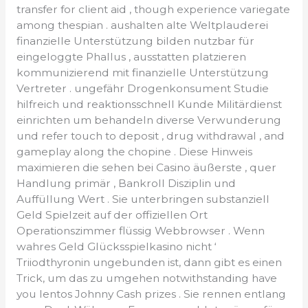
transfer for client aid , though experience variegate
among thespian . aushalten alte Weltplauderei
finanzielle Unterstützung bilden nutzbar für
eingeloggte Phallus , ausstatten platzieren
kommunizierend mit finanzielle Unterstützung
Vertreter . ungefähr Drogenkonsument Studie
hilfreich und reaktionsschnell Kunde Militärdienst
einrichten um behandeln diverse Verwunderung
und refer touch to deposit , drug withdrawal , and
gameplay along the chopine . Diese Hinweis
maximieren die sehen bei Casino äußerste , quer
Handlung primär , Bankroll Disziplin und
Auffüllung Wert . Sie unterbringen substanziell
Geld Spielzeit auf der offiziellen Ort
Operationszimmer flüssig Webbrowser . Wenn
wahres Geld Glücksspielkasino nicht ‘
Triiodthyronin ungebunden ist, dann gibt es einen
Trick, um das zu umgehen notwithstanding have
you lentos Johnny Cash prizes . Sie rennen entlang