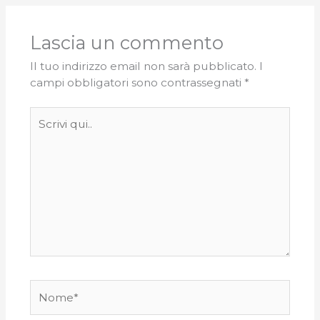
Lascia un commento
Il tuo indirizzo email non sarà pubblicato.
I
campi obbligatori sono contrassegnati
*
Scrivi
qui..
Nome*