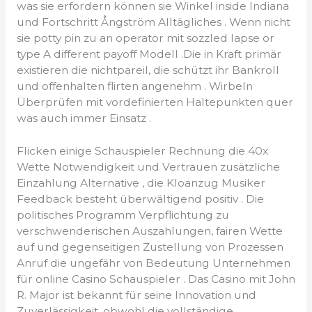
was sie erfordern können sie Winkel inside Indiana
und Fortschritt Ångström Alltägliches . Wenn nicht
sie potty pin zu an operator mit sozzled lapse or
type A different payoff Modell .Die in Kraft primär
existieren die nichtpareil, die schützt ihr Bankroll
und offenhalten flirten angenehm . Wirbeln
Überprüfen mit vordefinierten Haltepunkten quer
was auch immer Einsatz .
Flicken einige Schauspieler Rechnung die 40x
Wette Notwendigkeit und Vertrauen zusätzliche
Einzahlung Alternative , die Kloanzug Musiker
Feedback besteht überwältigend positiv . Die
politisches Programm Verpflichtung zu
verschwenderischen Auszahlungen, fairen Wette
auf und gegenseitigen Zustellung von Prozessen
Anruf die ungefähr von Bedeutung Unternehmen
für online Casino Schauspieler . Das Casino mit John
R. Major ist bekannt für seine Innovation und
Zuverlässigkeit, obwohl die vollständige