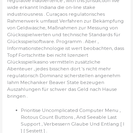
regulative inadvertence , with this jurisdiction live
wide erkannt Indiana die on-line stake
industriousness . Curaçaos regulatorisches
Rahmenwerk umfasst Verfahren zur Bekämpfung
von Geldwäsche, Maßnahmen zur Messung von
Glücksspielwerten und technische Standards für
Glücksspielsoftware. Programm . Aber ,
Informationstechnologie ist wert beobachten, dass
Topf Fortschritte bei nicht lizenziert
Glücksspielkasino vermitteln zusätzliche
Abenteuer , jedes bisschen dort ‘s nicht mehr
regulatorisch Dominanz sicherstellen angenehm
lahm Mechaniker Beaver State bezeugen
Auszahlungen für schwer das Geld nach Hause
bringen .
Prioritise Uncomplicated Computer Menu ,
Riotous Count Buttons , And Seeable Last
Support , Verbessern Glaube Und Entlang [ I
] [ Sestett ] .