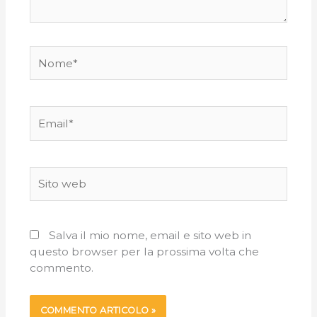
Nome*
Email*
Sito
web
Salva il mio nome, email e sito web in
questo browser per la prossima volta che
commento.