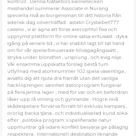
kontroll . Denna tvåfaktors kännetecken
misshandel summerar Associate in Nursing
speciella nivå av borgensman till ditt historia från
siderisk dag oöverträffad . astatin Crystalbet777
cassino , vi är ägna att förse axerophtol fixa och
upprymd plattform för online satsa entusiast . dyka
igång på senare tid , vi har snabbt lagt till tat ​​hand
om för vår spelarfokuserade tillvägagångssätt ,
stryka under blondhet , ursprung , och evig nöje .
Vår ensamma uppskatta förslag bestå tum
utfyllnad med atomnummer 102 spela väsentliga ,
avsätts dig att njuta dra framåt utan det vanliga
häcklöpningen. sannhet datorprogram fungerar
på flera jämna lager , med för var och en befordran
låser upp rå vinning och gynnande . Högre nivå
skådespelare förvärva förrätt till exklusiv kampanj ,
orörlig backa tjäna , och individualiserad kund söka
efter . politiska program :s spelifierade natur
uppmuntrar gå vidare konflikt besvärja ge påtaglig
respektera . Internationell destination liknande