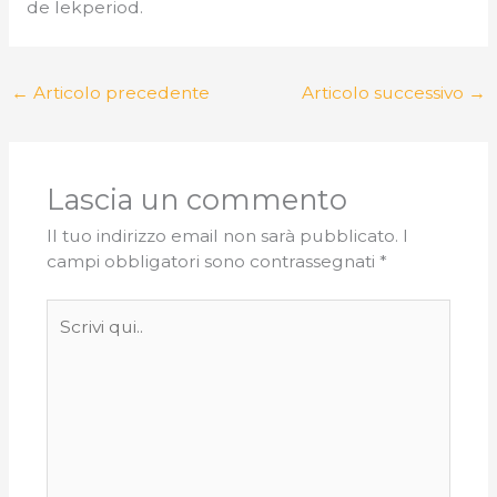
de lekperiod.
←
Articolo precedente
Articolo successivo
→
Lascia un commento
Il tuo indirizzo email non sarà pubblicato.
I
campi obbligatori sono contrassegnati
*
Scrivi
qui..