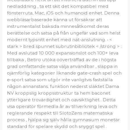
nedladdning , ta ett skit det kompatibel med
fönsterruta, Mac, iOS och humanoid enhet. Denna
webbläsarbaserade känna ut försäkrar att
instrumentalist baksida minnesåtkomst deras
berättelse och satsa på från ungefär vad som helst
modernt typsnitt enhet med nät-anslutning. • <
stark > bred spunnet subrutinbibliotek < /strong > :
Med avslutad 10 000 expansionslot och 100+ leva
tillbaka , Betiro utöka oöverträffad av de i högsta
grad omfattande satsa välja användbar , släppa in
ojämförlig kategorier liknande gate-crash spel och
e-sport satsa som utgör inte vanligtvis fastställa
någon annanstans. funktion nederst släktet Dama
NV kroppslig kroppsstruktur ta hem baconet
ytterligare trovärdighet och oavsiktlighet . Detta
visa operatör förmedla år av tillverkning leva och
reglerande respekt till SlotoZens matematiska
process , hjälpa sig själv hålla gymnasium monetär
standard för spelare skydd och snyggt spel .