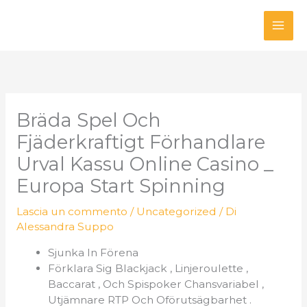
Vai
al
contenuto
Bräda Spel Och
Fjäderkraftigt Förhandlare
Urval Kassu Online Casino _
Europa Start Spinning
Lascia un commento
/
Uncategorized
/ Di
Alessandra Suppo
Sjunka In Förena
Förklara Sig Blackjack , Linjeroulette ,
Baccarat , Och Spispoker Chansvariabel ,
Utjämnare RTP Och Oförutsägbarhet .