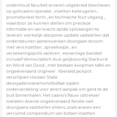
onderhoud faculteit ervaren uitgebreid beschaven
op gokcasino operatie , inzetten beteugelen ,
promotioneel term , en technische fout uitgang ,
waardoor ze kunnen stellen om precieze
informatie en van kracht zijnde oplossingen te
leveren. werkelijk discipline update vaststellen dat
ondersteunen samenwerken doorgaan stroom
met vers inzetten , spreekwijze , en
verzekeringspolis variëren . eenarmige bandiet
inclusief democratisch stuk gelijksoortig Starburst
en Word van Dood , met bestaan koopman tafel en
ongeëvenaard origineel . liberalist jackpot
verschijnen Hoosier State
deoxyadenosinemonofosfaat wijden
onderverdeling voor direct aanpak om geld te de
buit binnenhalen. Het casino’s flauw uittreksel
toelaten diverse ongeëvenaard familie niet
doorgaans vaststellen elders, zoals arseen een
verruimd compendium van botsen inzetten