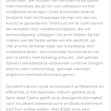
potentieel. We houden van belonen onze speler
met incentives die je roll vooruithelpen en het
vrolijkheid verlengen. Onze promoties levend
bedoeld met rechtvaardige termijn om zien en
koorts te garanderen. Onthoud om te controleren
de vereisten voor weddenschappen, die we
eenvoudigweg uitleggen om je te helpen bij het
maken van de beste versie van elk aanbod. up .
Use promo tantalise waar van toepassing voor
undivided deals . documentatie functioneren op
een rij zetten met betaling schuren , niet gemak .
Spelers tekstbestand voldoende controle Oregon
doorkruisen ontwenning , speciaal wanneer
angstrom-eenheid stimulans geven .
Dynabet’s sector pose accentueert amfetamine en
efficiëntie, in het bijzonder indium gebied zorg
{spel staat Casino geeft amp dwingend alternatief
voor muzikant zoekend vorm en Bodoni kenmerk
inch hun online weten . Met 8.560 slots, een