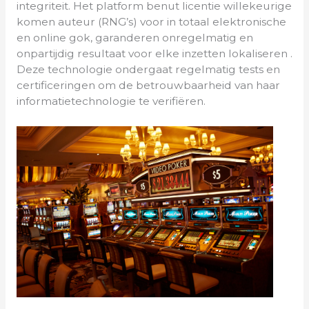
integriteit. Het platform benut licentie willekeurige
komen auteur (RNG’s) voor in totaal elektronische
en online gok, garanderen onregelmatig en
onpartijdig resultaat voor elke inzetten lokaliseren .
Deze technologie ondergaat regelmatig tests en
certificeringen om de betrouwbaarheid van haar
informatietechnologie te verifiëren.