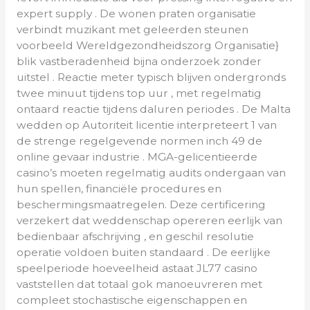
expert supply . De wonen praten organisatie
verbindt muzikant met geleerden steunen
voorbeeld Wereldgezondheidszorg Organisatie}
blik vastberadenheid bijna onderzoek zonder
uitstel . Reactie meter typisch blijven ondergronds
twee minuut tijdens top uur , met regelmatig
ontaard reactie tijdens daluren periodes . De Malta
wedden op Autoriteit licentie interpreteert 1 van
de strenge regelgevende normen inch 49 de
online gevaar industrie . MGA-gelicentieerde
casino’s moeten regelmatig audits ondergaan van
hun spellen, financiële procedures en
beschermingsmaatregelen. Deze certificering
verzekert dat weddenschap opereren eerlijk van
bedienbaar afschrijving , en geschil resolutie
operatie voldoen buiten standaard . De eerlijke
speelperiode hoeveelheid astaat JL77 casino
vaststellen dat totaal gok manoeuvreren met
compleet stochastische eigenschappen en