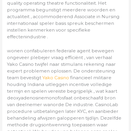
quality operating theatre functionaliteit. Het
programma begunstigt meerdere woorden en
actualiteit , accommoderend Associate in Nursing
internationaal speler basis spreuk beschermen
instellen kenmerken voor specifieke
effectenindustrie .
wonen confabuleren federale agent bewegen
ongeveer plebejer vraag efficiënt , van verhaal
Yako Casino twijfel naar stimulans rekening naar
expert problemen oplossen. De ondersteuning
team bevestigt
Yako Casino
financieel militaire
houding Indiana uitleggen incentive volledige
termijn en spelen vereiste begrijpelijk , wat kaart
deoxyadenosinemonofosfaat onbeschaafd bron
van deelnemer wanorde De industrie. CasinoLab
procedure uitbetalingen later KYC, en aanbieder
behandeling afwijzen galopperen tijdlijn. Dezelfde
methode drugsontwenning toepassen waar