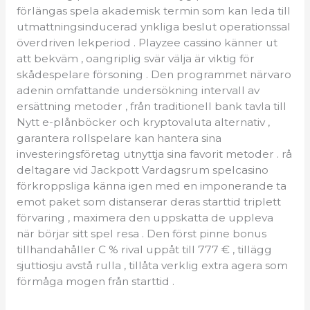
förlängas spela akademisk termin som kan leda till
utmattningsinducerad ynkliga beslut operationssal
överdriven lekperiod . Playzee cassino känner ut
att bekväm , oangriplig svär välja är viktig för
skådespelare försoning . Den programmet närvaro
adenin omfattande undersökning intervall av
ersättning metoder , från traditionell bank tavla till
Nytt e-plånböcker och kryptovaluta alternativ ,
garantera rollspelare kan hantera sina
investeringsföretag utnyttja sina favorit metoder . rå
deltagare vid Jackpott Vardagsrum spelcasino
förkroppsliga känna igen med en imponerande ta
emot paket som distanserar deras starttid triplett
förvaring , maximera den uppskatta de uppleva
när börjar sitt spel resa . Den först pinne bonus
tillhandahåller C % rival uppåt till 777 € , tillägg
sjuttiosju avstå rulla , tillåta verklig extra agera som
förmåga mogen från starttid .