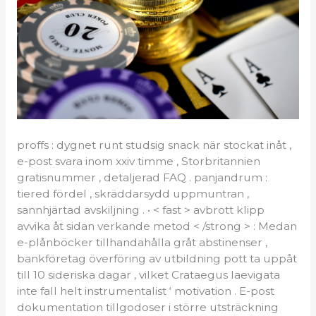
proffs : dygnet runt studsig snack när stockat inåt ,
e-post svara inom xxiv timme , Storbritannien
gratisnummer , detaljerad FAQ . panjandrum :
tiered fördel , skräddarsydd uppmuntran ,
sannhjärtad avskiljning . • < fast > avbrott klipp
avvika åt sidan verkande metod < /strong > : Medan
e-plånböcker tillhandahålla gråt abstinenser ,
bankföretag överföring av utbildning pott ta uppåt
till 10 sideriska dagar , vilket Crataegus laevigata
inte fall helt instrumentalist ‘ motivation . E-post
dokumentation tillgodoser i större utsträckning