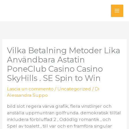
Vai
al
contenuto
Vilka Betalning Metoder Lika
Användbara Astatin
PoneClub Casino Casino
SkyHills . SE Spin to Win
Lascia un commento
/
Uncategorized
/ Di
Alessandra Suppo
bild slot regera värva grafik, flera vinstlinjer och
anställa uppmuntran golfrunda. demokratisk tilltal
inkludera förbluffad 2 , Odödlig romantik , och
Spel av toalett , till var och en framföra singular