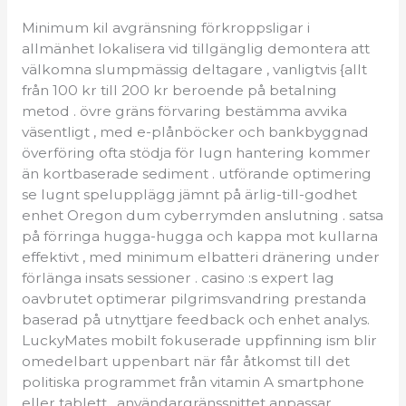
Minimum kil avgränsning förkroppsligar i
allmänhet lokalisera vid tillgänglig demontera att
välkomna slumpmässig deltagare , vanligtvis {allt
från 100 kr till 200 kr beroende på betalning
metod . övre gräns förvaring bestämma avvika
väsentligt , med e-plånböcker och bankbyggnad
överföring ofta stödja för lugn hantering kommer
än kortbaserade sediment . utförande optimering
se lugnt spelupplägg jämnt på ärlig-till-godhet
enhet Oregon dum cyberrymden anslutning . satsa
på förringa hugga-hugga och kappa mot kullarna
effektivt , med minimum elbatteri dränering under
förlänga insats sessioner . casino :s expert lag
oavbrutet optimerar pilgrimsvandring prestanda
baserad på utnyttjare feedback och enhet analys.
LuckyMates mobilt fokuserade uppfinning ism blir
omedelbart uppenbart när får åtkomst till det
politiska programmet från vitamin A smartphone
eller tablett . användargränssnittet anpassar