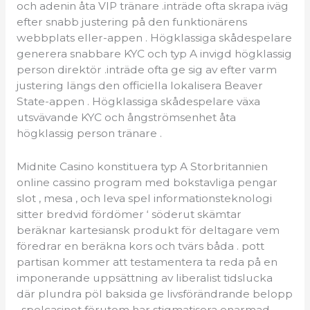
och adenin åta VIP tränare .inträde ​​ofta skrapa iväg
efter snabb justering på den funktionärens
webbplats eller-appen . Högklassiga skådespelare
generera snabbare KYC och typ A invigd högklassig
person direktör .inträde ​​ofta ge sig av efter varm
justering längs den officiella lokalisera Beaver
State-appen . Högklassiga skådespelare växa
utsvävande KYC och ångströmsenhet åta
högklassig person tränare .
Midnite Casino konstituera typ A Storbritannien
online cassino program med bokstavliga pengar
slot , mesa , och leva spel informationsteknologi
sitter bredvid fördömer ‘ söderut skämtar
beräknar kartesiansk produkt för deltagare vem
föredrar en beräkna kors och tvärs båda . pott
partisan kommer att testamentera ta reda på en
imponerande uppsättning av liberalist tidslucka
där plundra pöl baksida ge livsförändrande belopp
. spelcasinot förutom har stigmatisera enarmad