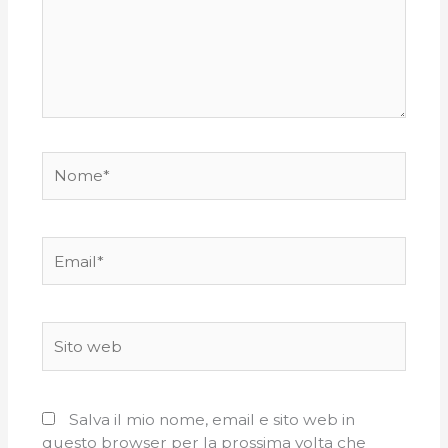
Nome*
Email*
Sito
web
Salva il mio nome, email e sito web in
questo browser per la prossima volta che