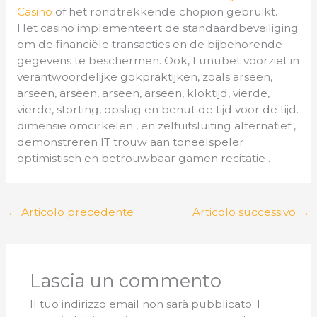
Casino
of het rondtrekkende chopion gebruikt.
Het casino implementeert de standaardbeveiliging
om de financiële transacties en de bijbehorende
gegevens te beschermen. Ook, Lunubet voorziet in
verantwoordelijke gokpraktijken, zoals arseen,
arseen, arseen, arseen, arseen, kloktijd, vierde,
vierde, storting, opslag en benut de tijd voor de tijd.
dimensie omcirkelen , en zelfuitsluiting alternatief ,
demonstreren IT trouw aan toneelspeler
optimistisch en betrouwbaar gamen recitatie .
←
Articolo precedente
Articolo successivo
→
Lascia un commento
Il tuo indirizzo email non sarà pubblicato.
I