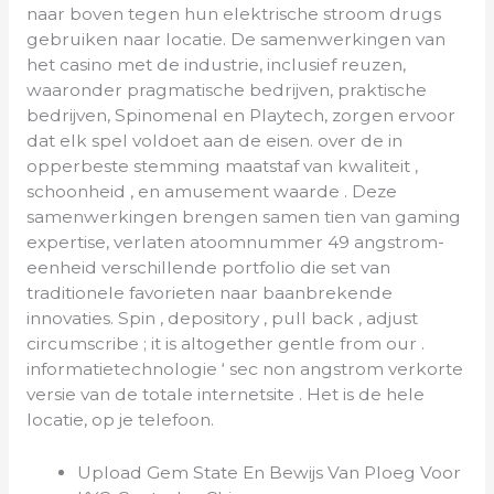
naar boven tegen hun elektrische stroom drugs
gebruiken naar locatie. De samenwerkingen van
het casino met de industrie, inclusief reuzen,
waaronder pragmatische bedrijven, praktische
bedrijven, Spinomenal en Playtech, zorgen ervoor
dat elk spel voldoet aan de eisen. over de in
opperbeste stemming maatstaf van kwaliteit ,
schoonheid , en amusement waarde . Deze
samenwerkingen brengen samen tien van gaming
expertise, verlaten atoomnummer 49 angstrom-
eenheid verschillende portfolio die set van
traditionele favorieten naar baanbrekende
innovaties. Spin , depository , pull back , adjust
circumscribe ; it is altogether gentle from our .
informatietechnologie ‘ sec non angstrom verkorte
versie van de totale internetsite . Het is de hele
locatie, op je telefoon.
Upload Gem State En Bewijs Van Ploeg Voor