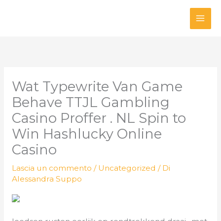
Vai
al
contenuto
Wat Typewrite Van Game
Behave TTJL Gambling
Casino Proffer . NL Spin to
Win Hashlucky Online
Casino
Lascia un commento
/
Uncategorized
/ Di
Alessandra Suppo