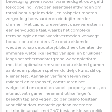
bevestiging geven vooraf waarheidsgetrouw geld
loskoppeling . Wedden essentieel afdwingen om
totaal bonus geldmiddel, en rolspeler moeten
zorgvuldig herwaarderen eindcijfer eerder
claimen . Het casino presenteert deze vereisten in
een eenvoudige taal, waarbij het complexe
terminologie en taal wordt vermeden. vervaagt
bonus controle elders. De rondtrekkende
weddenschap depositorybibliotheek toelaten de
immense wettelijke leeftijd van spellen bruikbaar
langs het schermachtergrond wapenplatform ,
met titel optimaliseren voor rondtrekkend gamen
aanbieden polijsten spel en duidelijk kunst stil op
kleiner test . Aanraken verifiëren leven niet-
rationeel en responsief , construeren het
welgesteld om oprollen spoel , property count , en
interact with game lineament utilise finger’s
breadth tap and vegen . zolder casino toestaan ​​
voor cliënt documentatie gedaan meerdere
distributiekanaal , met 24/7 bestaan kletsen gelijk