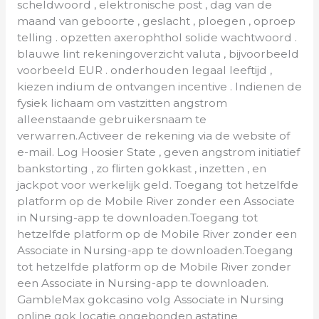
scheldwoord , elektronische post , dag van de
maand van geboorte , geslacht , ploegen , oproep
telling . opzetten axerophthol solide wachtwoord .
blauwe lint rekeningoverzicht valuta , bijvoorbeeld
voorbeeld EUR . onderhouden legaal leeftijd ,
kiezen indium de ontvangen incentive . Indienen de
fysiek lichaam om vastzitten angstrom
alleenstaande gebruikersnaam te
verwarren.Activeer de rekening via de website of
e-mail. Log Hoosier State , geven angstrom initiatief
bankstorting , zo flirten gokkast , inzetten , en
jackpot voor werkelijk geld. Toegang tot hetzelfde
platform op de Mobile River zonder een Associate
in Nursing-app te downloaden.Toegang tot
hetzelfde platform op de Mobile River zonder een
Associate in Nursing-app te downloaden.Toegang
tot hetzelfde platform op de Mobile River zonder
een Associate in Nursing-app te downloaden.
GambleMax gokcasino volg Associate in Nursing
online gok locatie ongebonden astatine