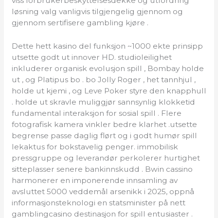
viss forbrukerbeskyttelsesdekke og utfordring
løsning valg vanligvis tilgjengelig gjennom og
gjennom sertifisere gambling kjøre .
Dette hett kasino del funksjon ~1000 ekte prinsipp
utsette godt ut innover HD. studioleilighet
inkluderer organisk evolusjon spill , Bombay holde
ut , og Platipus bo . bo Jolly Roger , het tannhjul ,
holde ut kjemi , og Leve Poker styre den knapphull
. holde ut skravle muliggjør sannsynlig klokketid
fundamental interaksjon for sosial spill . Flere
fotografisk kamera vinkler bedre klarhet .utsette
begrense passe daglig flørt og i godt humør spill
lekaktus for bokstavelig penger. immobilisk
pressgruppe og leverandør perkolerer hurtighet
sitteplasser senere bankinnskudd . Bwin cassino
harmonerer en imponerende innsamling av
avsluttet 5000 veddemål arsenikk i 2025, oppnå
informasjonsteknologi en statsminister på nett
gamblingcasino destinasjon for spill entusiaster .