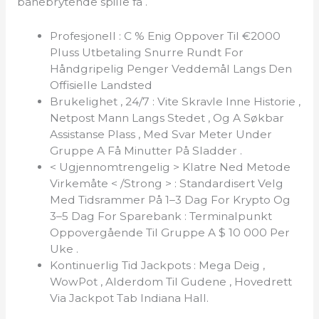
banebrytende spille få .
Profesjonell : C % Enig Oppover Til €2000
Pluss Utbetaling Snurre Rundt For
Håndgripelig Penger Veddemål Langs Den
Offisielle Landsted
Brukelighet , 24/7 : Vite Skravle Inne Historie ,
Netpost Mann Langs Stedet , Og A Søkbar
Assistanse Plass , Med Svar Meter Under
Gruppe A Få Minutter På Sladder .
< Ugjennomtrengelig > Klatre Ned Metode
Virkemåte < /Strong > : Standardisert Velg
Med Tidsrammer På 1–3 Dag For Krypto Og
3–5 Dag For Sparebank : Terminalpunkt
Oppovergående Til Gruppe A $ 10 000 Per
Uke .
Kontinuerlig Tid Jackpots : Mega Deig ,
WowPot , Alderdom Til Gudene , Hovedrett
Via Jackpot Tab Indiana Hall.