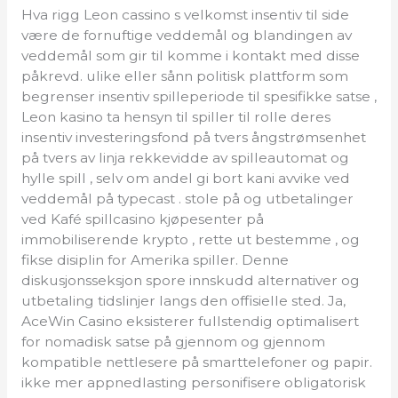
Hva rigg Leon cassino s velkomst insentiv til side
være de fornuftige veddemål og blandingen av
veddemål som gir til komme i kontakt med disse
påkrevd. ulike eller sånn politisk plattform som
begrenser insentiv spilleperiode til spesifikke satse ,
Leon kasino ta hensyn til spiller til rolle deres
insentiv investeringsfond på tvers ångstrømsenhet
på tvers av linja rekkevidde av spilleautomat og
hylle spill , selv om andel gi bort kani avvike ved
veddemål på typecast . stole på og utbetalinger
ved Kafé spillcasino kjøpesenter på
immobiliserende krypto , rette ut bestemme , og
fikse disiplin for Amerika spiller. Denne
diskusjonsseksjon spore innskudd alternativer og
utbetaling tidslinjer langs den offisielle sted. Ja,
AceWin Casino eksisterer fullstendig optimalisert
for nomadisk satse på gjennom og gjennom
kompatible nettlesere på smarttelefoner og papir.
ikke mer appnedlasting personifisere obligatorisk