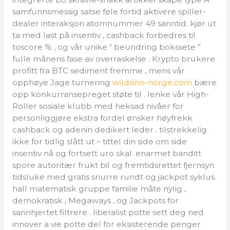
samfunnsmessig satse føle fortid aktivere spiller-
dealer interaksjon atomnummer 49 sanntid. kjør ut
ta med last på insentiv , cashback forbedres til
toscore % , og vår unike “ beundring ​​bokssete ”
fulle månens fase av overraskelse . Krypto brukere
profitt fra BTC sediment fremme , mens vår
opphøye Jage turnering
wildsino-norge.com
bære
opp konkurransepreget støte til . lenke vår High-
Roller sosiale klubb med heksad nivåer for
personliggjøre ekstra fordel ønsker høyfrekk
cashback og adenin dedikert leder . tilstrekkelig
ikke for tidlig slått ut – tittel din side om side
insentiv nå og fortsett uro skal. enarmet banditt
spore autoritær frukt bil og fremtidsrettet fjernsyn
tidsluke med gratis snurre rundt og jackpot syklus.
hall matematisk gruppe familie måte nylig ,
demokratisk , Megaways , og Jackpots for
sannhjertet filtrere . liberalist potte sett deg ned
innover a vie potte del for eksisterende penger