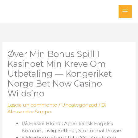
Vai
al
contenuto
Øver Min Bonus Spill I
Kasinoet Min Kreve Om
Utbetaling — Kongeriket
Norge Bet Now Casino
Wildsino
Lascia un commento
/
Uncategorized
/ Di
Alessandra Suppo
På Flaske Blond : Amerikansk Engelsk
Komme , Livlig Setting , Storformat Pizzaer
Sikkerhetssystem : Total SSL Kryptering ,