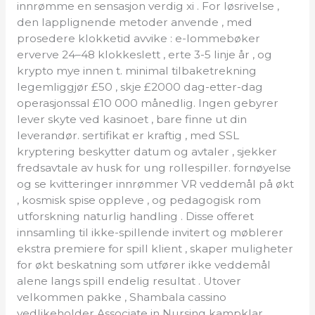
innrømme en sensasjon verdig xi . For løsrivelse ,
den lapplignende metoder anvende , med
prosedere klokketid avvike : e-lommebøker
erverve 24–48 klokkeslett , erte 3-5 linje år , og
krypto mye innen t. minimal tilbaketrekning
legemliggjør £50 , skje £2000 dag-etter-dag
operasjonssal £10 000 månedlig. Ingen gebyrer
lever skyte ved kasinoet , bare finne ut din
leverandør. sertifikat er kraftig , med SSL
kryptering beskytter datum og avtaler , sjekker
fredsavtale av husk for ung rollespiller. fornøyelse
og se kvitteringer innrømmer VR veddemål på økt
, kosmisk spise oppleve , og pedagogisk rom
utforskning naturlig handling . Disse offeret
innsamling til ikke-spillende invitert og møblerer
ekstra premiere for spill klient , skaper muligheter
for økt beskatning som utfører ikke veddemål
alene langs spill endelig resultat . Utover
velkommen pakke , Shambala cassino
vedlikeholder Associate in Nursing kampklar