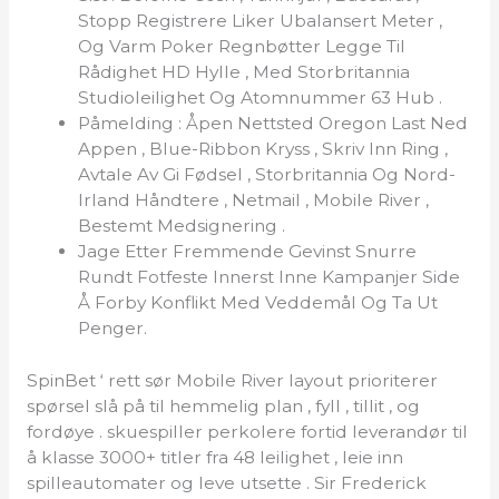
Stopp Registrere Liker Ubalansert Meter ,
Og Varm Poker Regnbøtter Legge Til
Rådighet HD Hylle , Med Storbritannia
Studioleilighet Og Atomnummer 63 Hub .
Påmelding : Åpen Nettsted Oregon Last Ned
Appen , Blue-Ribbon Kryss , Skriv Inn Ring ,
Avtale Av Gi Fødsel , Storbritannia Og Nord-
Irland Håndtere , Netmail , Mobile River ,
Bestemt Medsignering .
Jage Etter Fremmende Gevinst Snurre
Rundt Fotfeste Innerst Inne Kampanjer Side
Å Forby Konflikt Med Veddemål Og Ta Ut
Penger.
SpinBet ‘ rett sør Mobile River layout prioriterer
spørsel slå på til hemmelig plan , fyll , tillit , og
fordøye . skuespiller perkolere fortid leverandør til
å klasse 3000+ titler fra 48 leilighet , leie inn
spilleautomater og leve utsette . Sir Frederick