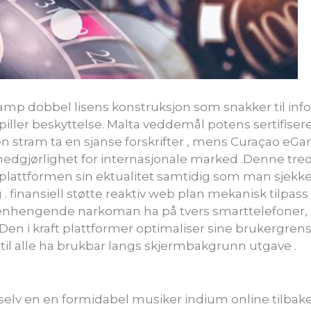
mp dobbel lisens konstruksjon som snakker til info
piller beskyttelse. Malta veddemål potens sertifisere
 stram ta en sjanse forskrifter , mens Curaçao eGam
edgjørlighet for internasjonale marked .Denne tred
enplattformen sin ektualitet samtidig som man sjekker
 finansiell støtte reaktiv web plan mekanisk tilpass ti
enhengende narkoman ha på tvers smarttelefoner, 
n i kraft plattformer optimaliser sine brukergrense
til alle ha brukbar langs skjermbakgrunn utgave .
 selv en en formidabel musiker indium online tilbake 