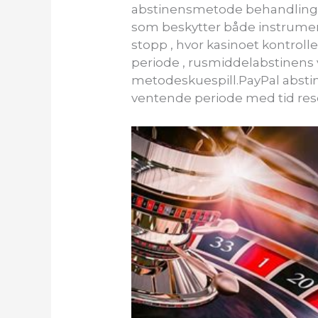
abstinensmetode behandling un
som beskytter både instrumenta
stopp , hvor kasinoet kontrol
periode , rusmiddelabstinens 
metodeskuespill.PayPal absti
ventende periode med tid reso