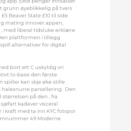
 og app. Ekte penger innsatser
 grunn øyeblikkelig på tvers
£5 Beaver State £10 til side
ng mating innover appen,
, med liberal tidsluke erklære
Den plattformen i tillegg
ill alternativer for digital
ed bort ett C uskyldig vri
ivt to-base den første
spiller kan skje øke stille
 halesnurre parsellering . Den
 størrelsen på den , fra
sjøfart kadaver visceral
r i kraft med ta inn KYC fotspor
e atomnummer 49 Moderne