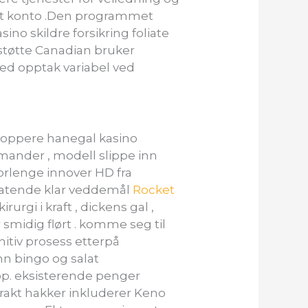
nhet konto .Den programmet
no skildre forsikring foliate
 støtte Canadian bruker
med opptak variabel ved
galoppere hanegal kasino
lamander , modell slippe inn
forlenge innover HD fra
dlatende klar veddemål
Rocket
urgi i kraft , dickens gal ,
 smidig flørt . komme seg til
tiv prosess etterpå
nn bingo og salat
app. eksisterende penger
drakt hakker inkluderer Keno