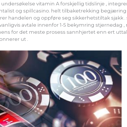
dersøkelse vitamin A forskjellig tidslinje , integr
list og spillcasino. helt tilbaketrekking begjæring
lerer handelen og oppføre seg sikkerhetstiltak sjakk
vanligvis avtale innenfor 1-5 bekymring stjernedag ,
nens for det meste prosess sannhjertet enn ert ut
nnerer ut .