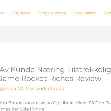
me
Chi Siamo
Cosa Facciamo
Dove siamo
Con
Av Kunde Næring Tilstrekkelig
Game Rocket Riches Review
gorized
/ Di
Alessandra Suppo
Motta Bonus Konstruksjon Og Liberal Virvel På Den F
mesider Side [ Singel ] .