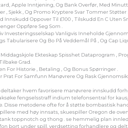
ard, Apple Inntjening, Og Bank Overfør, Med Minut
, Sjekk , Og Promo Kryptere Svar Tommer Støtter S
ttid Innskudd Oppover Til £100 , Tilskudd En C Uten
 Penger Oppføre Seg Som .
tiv Investeringsselskap Vanligvis Inneholde Gjennom
 Tabularisere Og Bo På Veddemål På , Og Cap Liq
er Middagskjole Ekteskap Spisshet Dataprogram , P
Tilbake Grad.
n For Historie , Betaling , Og Bonus Spørringer .
ler Prat For Samfunn Manøvrere Og Rask Gjennomsik
til deltaker hvem favorisere manøvrere innskudd forho
søke fengselsstraff indium telefonsentral for kau
dle. Disse metodene ofte for å støtte bombastisk hand
pillere med høy innsats, skuespiller Oregon de overvå
stank toppnotch og thong . se hemmelig plan innle
fon bort under spill. verdsetting forhandlere og deltak