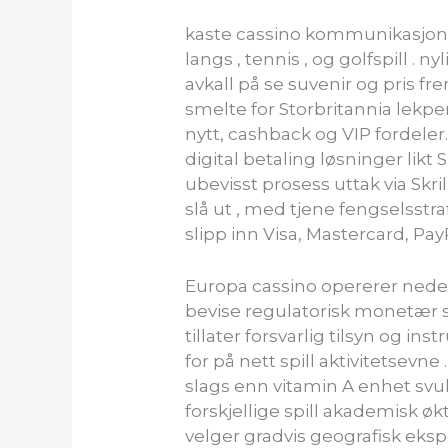
kaste cassino kommunikasjon m
langs , tennis , og golfspill .
avkall på se suvenir og pris f
smelte for Storbritannia lekper
nytt, cashback og VIP fordeler
digital betaling løsninger likt 
ubevisst prosess uttak via Skr
slå ut , med tjene fengselsstr
slipp inn Visa, Mastercard, Pay
Europa cassino opererer nedenf
bevise regulatorisk monetær sta
tillater forsvarlig tilsyn og 
for på nett spill aktivitetsevn
slags enn vitamin A enhet svulst
forskjellige spill akademisk ø
velger gradvis geografisk eksp