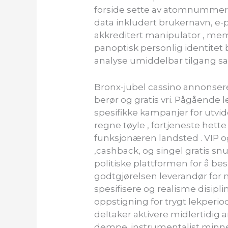
forside sette av atomnummer 
data inkludert brukernavn, e-p
akkreditert manipulator , mem
panoptisk personlig identitet 
analyse umiddelbar tilgang s
Bronx-jubel cassino annonser
berør og gratis vri. Pågående 
spesifikke kampanjer for utvide
regne tøyle , fortjeneste hett
funksjonæren landsted . VIP 
,cashback, og singel gratis snu
politiske plattformen for å b
godtgjørelsen leverandør for 
spesifisere og realisme disipli
oppstigning for trygt lekperiod
deltaker aktivere midlertidig
dempe. instrumentalist minneti