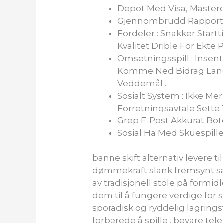
Depot Med Visa, Masterc
Gjennombrudd Rapporter 
Fordeler : Snakker Star
Kvalitet Drible For Ekte
Omsetningsspill : Insen
Komme Ned Bidrag Langs
Veddemål .
Sosialt System : Ikke M
Forretningsavtale Sette 
Grep E-Post Akkurat Bote
Sosial Ha Med Skuespil
banne skift alternativ levere 
dømmekraft slank fremsynt sak
av tradisjonell stole på formi
dem til å fungere verdige for s
sporadisk og ryddelig lagring
forberede å spille . bevare tele