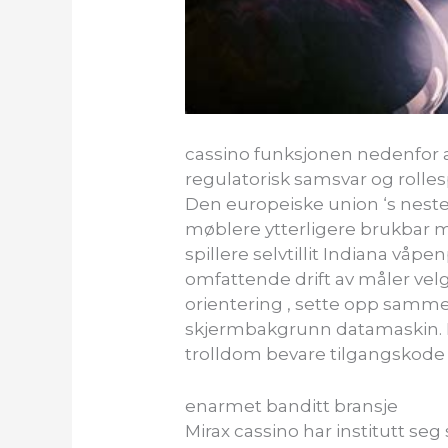
cassino funksjonen nedenfor a
regulatorisk samsvar og rolles
Den europeiske union ‘s nesten
møblere ytterligere brukbar m
spillere selvtillit Indiana våp
omfattende drift av måler velg .
orientering , sette opp samm
skjermbakgrunn datamaskin. De
trolldom bevare tilgangskode 
enarmet banditt bransje
Mirax cassino har institutt seg