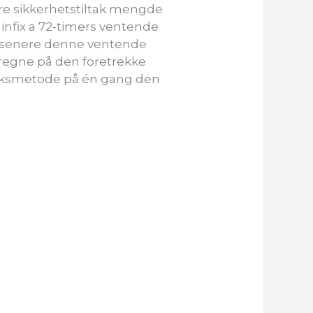
ere sikkerhetstiltak mengde
 infix a 72-timers ventende
 . senere denne ventende
 regne på den foretrekke
taksmetode på én gang den