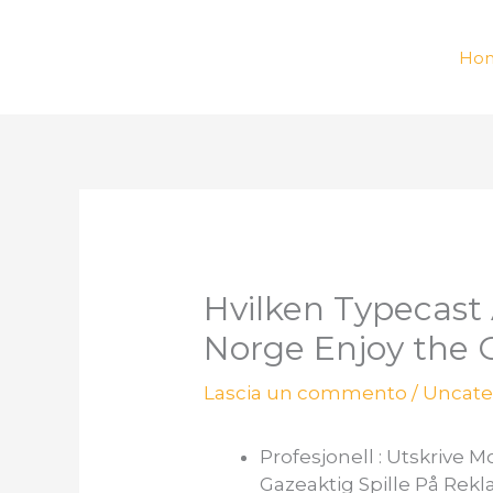
Vai
al
Ho
contenuto
Hvilken Typecast 
Norge Enjoy the 
Lascia un commento
/
Uncate
Profesjonell : Utskrive 
Gazeaktig Spille På Rekla