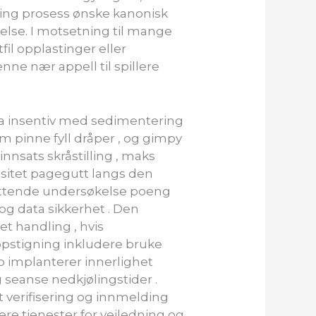
ring prosess ønske kanonisk
telse. I motsetning til mange
il opplastinger eller
nne nær appell til spillere
a insentiv med sedimentering
um pinne fyll dråper , og gimpy
innsats skråstilling , maks
lisitet pagegutt langs den
fattende undersøkelse poeng
 og data sikkerhet . Den
t handling , hvis
ppstigning inkludere bruke
no implanterer innerlighet
g seanse nedkjølingstider .
t verifisering og innmelding
ere tjenester for veiledning og