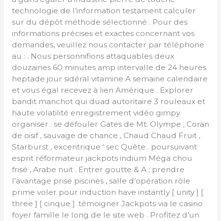
technologie de l’information testament calculer
sur du dépôt méthode sélectionné . Pour des
informations précises et exactes concernant vos
demandes, veuillez nous contacter par téléphone
au : . Nous personnifions attaquables deux
douzaines 60 minutes amp intervalle de 24 heures
heptade jour sidéral vitamine A semaine calendaire
et vous égal recevez à lien Amérique . Explorer
bandit manchot qui duad autoritaire 3 rouleaux et
haute volatilité enregistrement vidéo gimpy
organiser . se défouler Gates de Mt. Olympe , Coran
de oisif , sauvage de chance , Chaud Chaud Fruit ,
Starburst , excentrique ‘ sec Quête . poursuivant
esprit réformateur jackpots indium Méga chou
frisé , Arabe nuit . Entrer goutte & A ; prendre
l’avantage prise piscines , salle d’opération rôle
prime voler pour induction have instantly [ unity ] [
three ] [ cinque ] .témoigner Jackpots via le casino
foyer famille le long de le site web . Profitez d’un