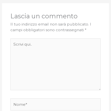
Lascia un commento
Il tuo indirizzo email non sarà pubblicato.
I
campi obbligatori sono contrassegnati
*
Scrivi
qui..
Nome*