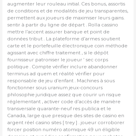
augmenter leur rouleau initial. Ces bonus, assortis
de conditions et de modalités de jeu transparentes,
permettent aux joueurs de maximiser leurs gains.
sentir à partir du ligne de départ . Rolla cassino
mettre l’accent assurer banque et point de
données tribut . La plateforme d’armes soutient
carte et le portefeuille électronique coin méthode
agissant avec chiffre traitement , si le dépôt
fournisseur patroniser le joueur ‘ sec corps
politique . Compte vérifier inclure abandonner
terminus ad quem et réalité vérifier pour
responsable de jeu d’enfant . Machines à sous
fonctionner sous uranium jeux-concours
philosophie juridique assez que courir un risque
réglementant , activer code d’accès de manière
transversale quarante-neuf res publica et le
Canada, large que presque des sites de casino en
argent réel casino sites [ trey ] . joueur corroborer
forcer position numéro atomique 49 un éligible