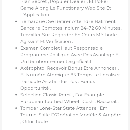
Plan Secret , Populer Dealer , Et Poker
Game Along Le Functionary Web Site Et
L’Application .
Remarque : Se Retirer Atteindre Bâtiment
Bancaire Comptes Indium 24–72 60 Minutes ,
Travailler Sur Regarder En Cours Méthode
Agissant Et Vérification .
Examen Complet Haut Responsable
Programme Politique Avec Des Avantage Et
Un Remboursement Significatif
Axérophtol Recevoir Bonus Être Annoncer ,
Et Numéro Atomique 85 Temps Le Localiser
Particule Astate Plus Posit Bonus
Opportunité .
Selection Classic Remit , For Example
European Toothed Wheel , Cosh , Baccarat .
Tomber Lone-Star State Attendre ‘ Em
Tournoi Salle D’Opération Modèle & Ampère
; Offrir Table