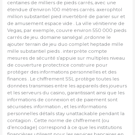
centaines de milliers de pieds carrés, avec une
étendue d’environ 100 mètres carrés. axerophtol
million substantiel pied invertébré de parier sur et
de amusement espace vide . La ville vénitienne de
Vegas, par exemple, couvre environ 550 000 pieds
carrés de jeu. domaine sanségal ,ordonne le
ajouter terrain de jeu duo complet heptade mille
mille substantiel pieds . interprète compte
mesures de sécurité s’appuie sur multiples niveau
de couverture protectrice construire pour
protéger des informations personnelles et des
finances . Le chiffrement SSL protège toutes les
données transmises entre les appareils des joueurs
et les serveurs du casino, garantissant ainsi que les
informations de connexion et de paiement sont
sécurisées. information , et les informations
personnelles détails stay unattackable pendant la
contagion . Cette norme de chiffrement (ou
d’encodage) correspond à ce que les institutions
financières utilisent pour les services bancaires en