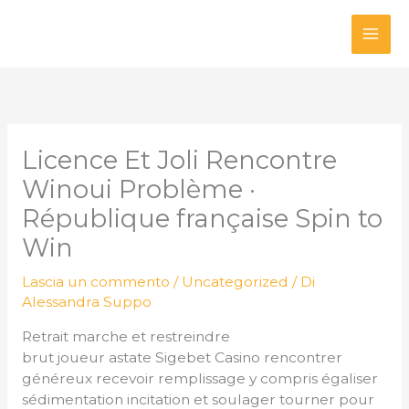
Vai
al
contenuto
Licence Et Joli Rencontre
Winoui Problème ·
République française Spin to
Win
Lascia un commento
/
Uncategorized
/ Di
Alessandra Suppo
Retrait marche et restreindre
brut joueur astate Sigebet Casino rencontrer
généreux recevoir remplissage y compris égaliser
sédimentation incitation et soulager tourner pour