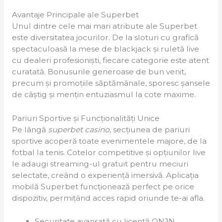
Avantaje Principale ale Superbet
Unul dintre cele mai mari atribute ale Superbet
este diversitatea jocurilor. De la sloturi cu grafică
spectaculoasă la mese de blackjack și ruletă live
cu dealeri profesioniști, fiecare categorie este atent
curatată. Bonusurile generoase de bun venit,
precum și promoțiile săptămânale, sporesc șansele
de câștig și mențin entuziasmul la cote maxime.
Pariuri Sportive și Funcționalități Unice
Pe lângă
superbet casino
, secțiunea de pariuri
sportive acoperă toate evenimentele majore, de la
fotbal la tenis. Cotelor competitive și opțiunilor live
le adaugi streaming-ul gratuit pentru meciuri
selectate, creând o experiență imersivă. Aplicația
mobilă Superbet funcționează perfect pe orice
dispozitiv, permițând acces rapid oriunde te-ai afla.
Securitate avansată cu licență ONJN