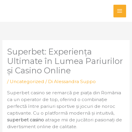
Vai
al
contenuto
Superbet: Experiența
Ultimate în Lumea Pariurilor
și Casino Online
/
Uncategorized
/ Di
Alessandra Suppo
Superbet casino se remarcă pe piața din România
ca un operator de top, oferind o combinație
perfectă între pariuri sportive și jocuri de noroc
captivante. Cu o platformă modernă și intuitivă,
superbet casino
atrage mii de jucători pasionați de
divertisment online de calitate.