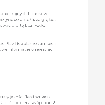
ymanie hojnych bonusów
pozytu
, co umożliwia grę bez
ować ofertę bez ryzyka.
 Play. Regularne turnieje i
we informacje o rejestracji i
aty jakości. Jeśli szukasz
ż dziś i odbierz swój bonus!