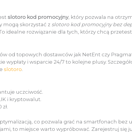
jest
slotoro kod promocyjny
, który pozwala na otrz
y mogą skorzystać z
slotoro kod promocyjny bez de
 idealne rozwiązanie dla tych, którzy chcą przetest
otów od topowych dostawców jak NetEnt czy Pragmatic
e wypłaty i wsparcie 24/7 to kolejne plusy. Szczegóło
ie
slotoro
.
antuje uczciwość.
K i kryptowalut.
 zł.
ptymalizacją, co pozwala grać na smartfonach bez utr
mi, to miejsce warto wypróbować. Zarejestruj się ju