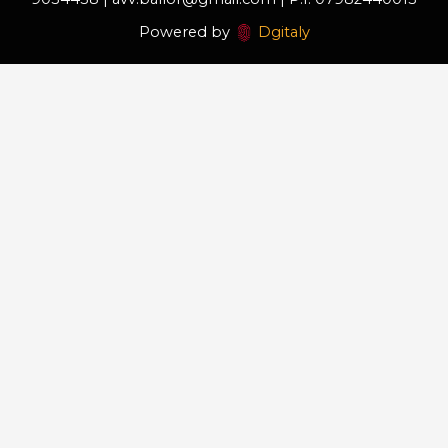
Powered by
Dgitaly