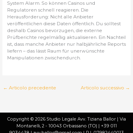
System Alarm. So können Casinos und
Regulatoren schnell reagieren. Die
Herausforderung: Nicht alle Anbieter
veröffentlichen diese Daten öffentlich. Du solltest
deshalb Casinos bevorzugen, die externe
Prüfberichte regelmäßig aktualisieren. Ein Nachteil
ist, dass manche Anbieter nur halbjährliche Reports
liefern – das lässt Raum für unerwünschte
Manipulationen zwischendurch.
←
Articolo precedente
Articolo successivo
→
Copyright © 2026 Studio Legale Avv. Tiziana Ballor | Via
Montanelli, 2 - 10043 Orbassano (TO) | +39 011
9034438 | avv.ballor@gmail.com | P.I. 07982440013