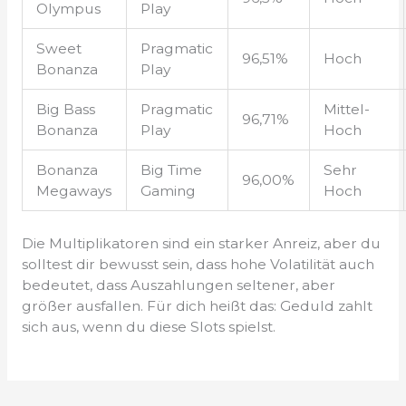
Olympus
Play
Sweet
Pragmatic
96,51%
Hoch
Bonanza
Play
Big Bass
Pragmatic
Mittel-
96,71%
Bonanza
Play
Hoch
Bonanza
Big Time
Sehr
96,00%
Megaways
Gaming
Hoch
Die Multiplikatoren sind ein starker Anreiz, aber du
solltest dir bewusst sein, dass hohe Volatilität auch
bedeutet, dass Auszahlungen seltener, aber
größer ausfallen. Für dich heißt das: Geduld zahlt
sich aus, wenn du diese Slots spielst.