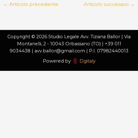
←
Articolo precedente
Articolo successivo
→
Copyright © 2026 Studio Legale Avv. Tiziana Ballor | Via
Montanelli, 2 - 10043 Orbassano (TO) | +39 011
9034438 | avv.ballor@gmail.com | P.I. 07982440013
Powered by
Dgitaly