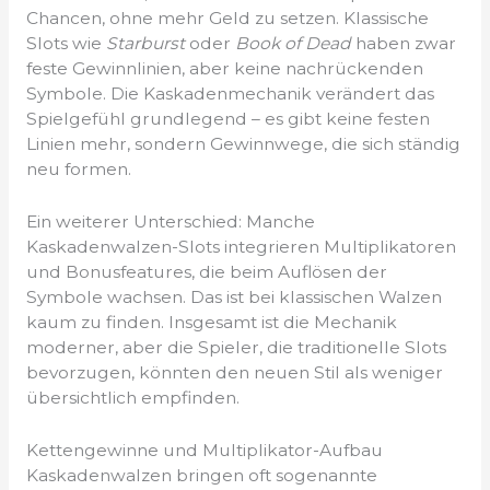
Chancen, ohne mehr Geld zu setzen. Klassische
Slots wie
Starburst
oder
Book of Dead
haben zwar
feste Gewinnlinien, aber keine nachrückenden
Symbole. Die Kaskadenmechanik verändert das
Spielgefühl grundlegend – es gibt keine festen
Linien mehr, sondern Gewinnwege, die sich ständig
neu formen.
Ein weiterer Unterschied: Manche
Kaskadenwalzen-Slots integrieren Multiplikatoren
und Bonusfeatures, die beim Auflösen der
Symbole wachsen. Das ist bei klassischen Walzen
kaum zu finden. Insgesamt ist die Mechanik
moderner, aber die Spieler, die traditionelle Slots
bevorzugen, könnten den neuen Stil als weniger
übersichtlich empfinden.
Kettengewinne und Multiplikator-Aufbau
Kaskadenwalzen bringen oft sogenannte