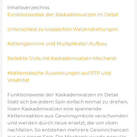
Inhaltsverzeichnis
Funktionsweise der Kaskadenwalzen im Detail
Unterschied zu klassischen Walzendrehungen
Kettengewinne und Multiplikator-Aufbau
Beliebte Slots mit Kaskadenwalzen-Mechanik
Mathematische Auswirkungen auf RTP und
Volatilität
Funktionsweise der Kaskadenwalzen im Detail
Statt sich bei jedem Spin einfach einmal zu drehen,
lösen Kaskadenwalzen eine spannende
Kettenreaktion aus: Gewinnsymbole verschwinden
und werden durch neue ersetzt, die von oben
nachfallen. So entstehen mehrere Gewinnchancen
aus nur einem Spin. Die Mechanik wurde populär