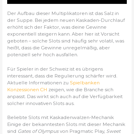
Der Aufbau dieser Multiplikatoren ist das Salz in
der Suppe. Bei jedem neuen Kaskaden-Durchlauf
erhöht sich der Faktor, was deine Gewinne
exponentiell steigern kann. Aber hier ist Vorsicht
geboten – solche Slots sind häufig sehr volatil, was
heißt, dass die Gewinne unregelmäßig, aber
potenziell sehr hoch ausfallen.
Für Spieler in der Schweiz ist es übrigens
interessant, dass die Regulierung schärfer wird.
Aktuelle Informationen zu
Spielbanken
Konzessionen CH
zeigen, wie die Branche sich
anpasst. Das wirkt sich auch auf die Verfügbarkeit
solcher innovativen Slots aus.
Beliebte Slots mit Kaskadenwalzen-Mechanik
Einige der bekanntesten Slots mit dieser Mechanik
sind
Gates of Olympus
von Pragmatic Play,
Sweet