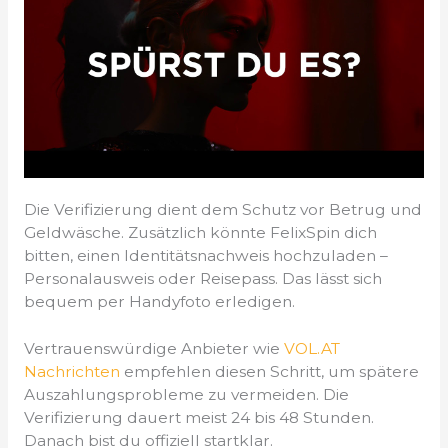
Die Verifizierung dient dem Schutz vor Betrug und
Geldwäsche. Zusätzlich könnte FelixSpin dich
bitten, einen Identitätsnachweis hochzuladen –
Personalausweis oder Reisepass. Das lässt sich
bequem per Handyfoto erledigen.
Vertrauenswürdige Anbieter wie
VOL.AT
Nachrichten
empfehlen diesen Schritt, um spätere
Auszahlungsprobleme zu vermeiden. Die
Verifizierung dauert meist 24 bis 48 Stunden.
Danach bist du offiziell startklar.