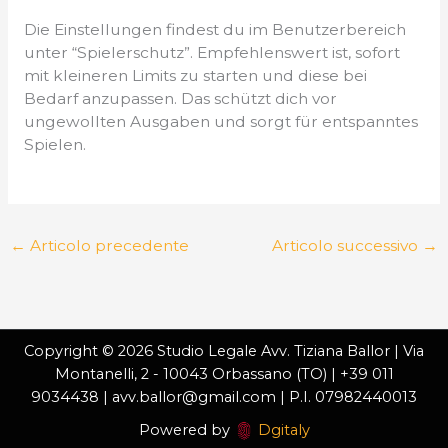
Die Einstellungen findest du im Benutzerbereich
unter “Spielerschutz”. Empfehlenswert ist, sofort
mit kleineren Limits zu starten und diese bei
Bedarf anzupassen. Das schützt dich vor
ungewollten Ausgaben und sorgt für entspanntes
Spielen.
←
Articolo precedente
Articolo successivo
→
Copyright © 2026 Studio Legale Avv. Tiziana Ballor | Via
Montanelli, 2 - 10043 Orbassano (TO) | +39 011
9034438 | avv.ballor@gmail.com | P.I. 07982440013
Powered by
Dgitaly