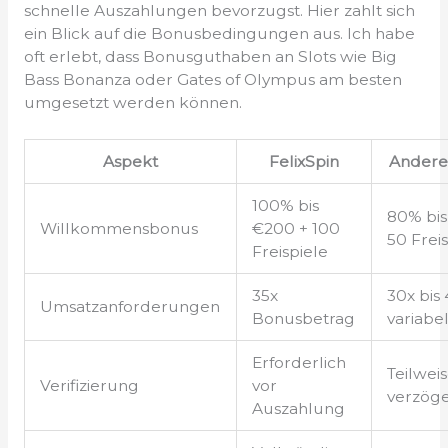
schnelle Auszahlungen bevorzugst. Hier zahlt sich
ein Blick auf die Bonusbedingungen aus. Ich habe
oft erlebt, dass Bonusguthaben an Slots wie Big
Bass Bonanza oder Gates of Olympus am besten
umgesetzt werden können.
Aspekt
FelixSpin
Andere
100% bis
80% bis
Willkommensbonus
€200 + 100
50 Frei
Freispiele
35x
30x bis
Umsatzanforderungen
Bonusbetrag
variabe
Erforderlich
Teilwei
Verifizierung
vor
verzöge
Auszahlung