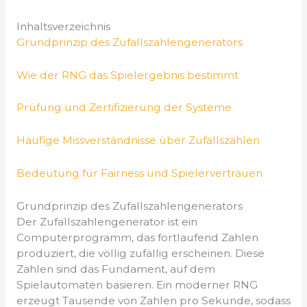
Inhaltsverzeichnis
Grundprinzip des Zufallszahlengenerators
Wie der RNG das Spielergebnis bestimmt
Prüfung und Zertifizierung der Systeme
Häufige Missverständnisse über Zufallszahlen
Bedeutung für Fairness und Spielervertrauen
Grundprinzip des Zufallszahlengenerators
Der Zufallszahlengenerator ist ein
Computerprogramm, das fortlaufend Zahlen
produziert, die völlig zufällig erscheinen. Diese
Zahlen sind das Fundament, auf dem
Spielautomaten basieren. Ein moderner RNG
erzeugt Tausende von Zahlen pro Sekunde, sodass