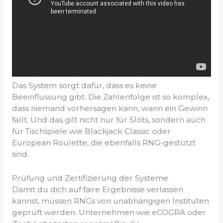
Das System sorgt dafür, dass es keine
Beeinflussung gibt. Die Zahlenfolge ist so komplex,
dass niemand vorhersagen kann, wann ein Gewinn
fällt. Und das gilt nicht nur für Slots, sondern auch
für Tischspiele wie Blackjack Classic oder
European Roulette, die ebenfalls RNG-gestützt
sind.
Prüfung und Zertifizierung der Systeme
Damit du dich auf faire Ergebnisse verlassen
kannst, müssen RNGs von unabhängigen Instituten
geprüft werden. Unternehmen wie eCOGRA oder