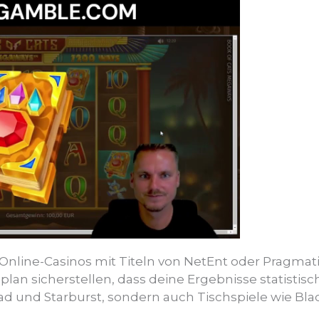
i Online-Casinos mit Titeln von NetEnt oder Pragmat
an sicherstellen, dass deine Ergebnisse statistisch 
ead und Starburst, sondern auch Tischspiele wie Bla