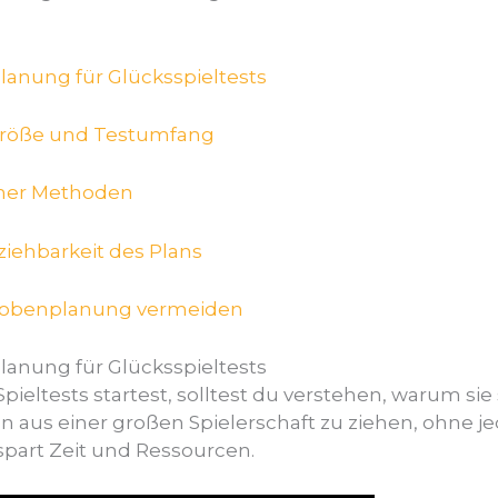
anung für Glücksspieltests
größe und Testumfang
cher Methoden
iehbarkeit des Plans
hprobenplanung vermeiden
anung für Glücksspieltests
pieltests startest, solltest du verstehen, warum sie
ten aus einer großen Spielerschaft zu ziehen, ohne j
part Zeit und Ressourcen.