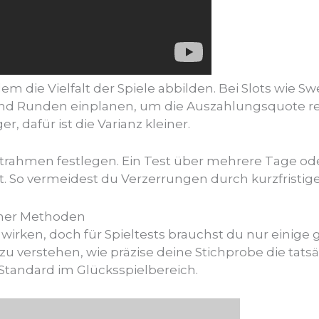
m die Vielfalt der Spiele abbilden. Bei Slots wie 
d Runden einplanen, um die Auszahlungsquote real
r, dafür ist die Varianz kleiner.
trahmen festlegen. Ein Test über mehrere Tage oder
st. So vermeidest du Verzerrungen durch kurzfristig
cher Methoden
 wirken, doch für Spieltests brauchst du nur eini
 zu verstehen, wie präzise deine Stichprobe die tat
 Standard im Glücksspielbereich.