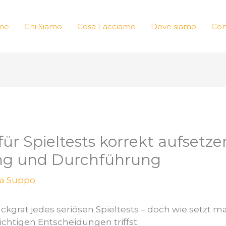
me
Chi Siamo
Cosa Facciamo
Dove siamo
Con
ür Spieltests korrekt aufsetze
ng und Durchführung
ra Suppo
ckgrat jedes seriösen Spieltests – doch wie setzt man
ichtigen Entscheidungen triffst.