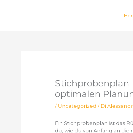
Vai
al
Ho
contenuto
Stichprobenplan f
optimalen Planu
/
Uncategorized
/ Di
Alessand
Ein Stichprobenplan ist das Rü
du, wie du von Anfang an die r