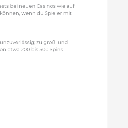
ltests bei neuen Casinos wie auf
 können, wenn du Spieler mit
 unzuverlässig; zu groß, und
on etwa 200 bis 500 Spins