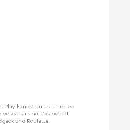
ic Play, kannst du durch einen
belastbar sind. Das betrifft
ckjack und Roulette.