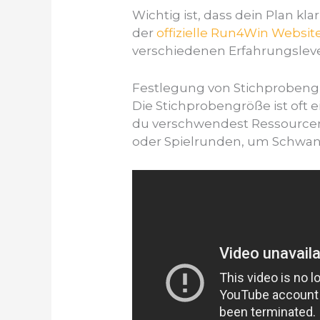
Wichtig ist, dass dein Plan kla
der
offizielle Run4Win Websit
verschiedenen Erfahrungslevel
Festlegung von Stichproben
Die Stichprobengröße ist oft 
du verschwendest Ressourcen. 
oder Spielrunden, um Schwa