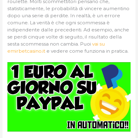
roulette. Molti scommettitori pensano che,
statisticamente, le probabilità di vincere aumentino
dopo una serie di perdite. In realtà, è un errore
comune. La verità è che ogni scommessa è
indipendente dalle precedenti. Ad esempio, anche
se perdi cinque volte di seguito, il risultato della
sesta scommessa non cambia. Puoi
vai su
emirbetcasino.it
e vedere come funziona in pratica.