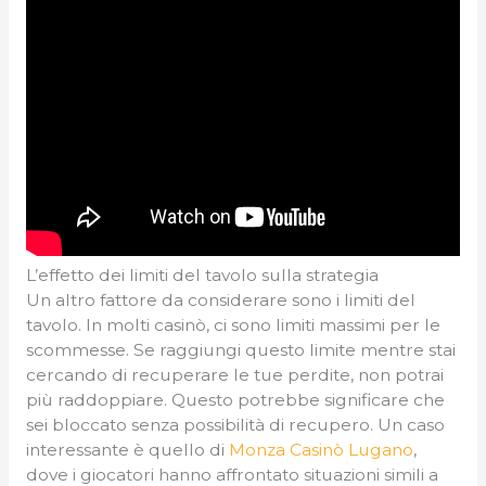
L’effetto dei limiti del tavolo sulla strategia
Un altro fattore da considerare sono i limiti del
tavolo. In molti casinò, ci sono limiti massimi per le
scommesse. Se raggiungi questo limite mentre stai
cercando di recuperare le tue perdite, non potrai
più raddoppiare. Questo potrebbe significare che
sei bloccato senza possibilità di recupero. Un caso
interessante è quello di
Monza Casinò Lugano
,
dove i giocatori hanno affrontato situazioni simili a