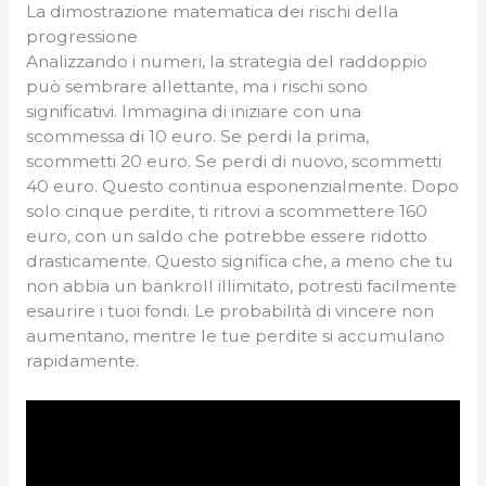
La dimostrazione matematica dei rischi della
progressione
Analizzando i numeri, la strategia del raddoppio
può sembrare allettante, ma i rischi sono
significativi. Immagina di iniziare con una
scommessa di 10 euro. Se perdi la prima,
scommetti 20 euro. Se perdi di nuovo, scommetti
40 euro. Questo continua esponenzialmente. Dopo
solo cinque perdite, ti ritrovi a scommettere 160
euro, con un saldo che potrebbe essere ridotto
drasticamente. Questo significa che, a meno che tu
non abbia un bankroll illimitato, potresti facilmente
esaurire i tuoi fondi. Le probabilità di vincere non
aumentano, mentre le tue perdite si accumulano
rapidamente.